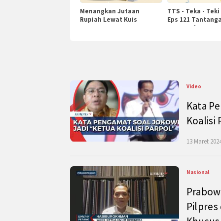
Menangkan Jutaan
TTS - Teka - Teki
Rupiah Lewat Kuis
Eps 121 Tantanga
KompasTv
Pengetahuan
Video
Kata Pe
Koalisi
13 Maret 2024
Nasional
Prabow
Pilpres