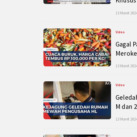
Khusus
13 Maret 2024
Video
Gagal P
Meroke
13 Maret 2024
Video
Geleda
M dan 2
13 Maret 2024