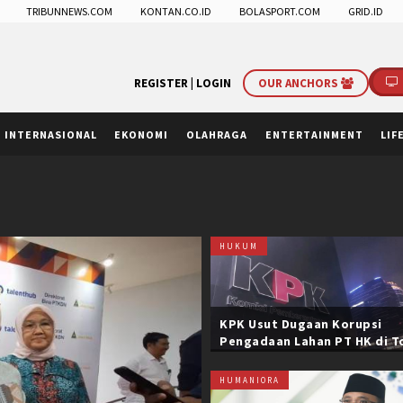
TRIBUNNEWS.COM
KONTAN.CO.ID
BOLASPORT.COM
GRID.ID
REGISTER |
LOGIN
OUR ANCHORS
INTERNASIONAL
EKONOMI
OLAHRAGA
ENTERTAINMENT
LIF
HUKUM
KPK Usut Dugaan Korupsi
Pengadaan Lahan PT HK di T
Trans Sumatera, Negara Rug
Belasan Miliar
HUMANIORA