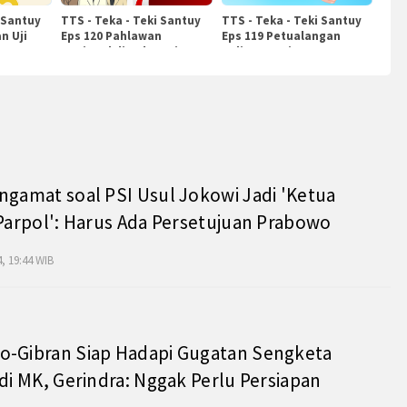
 Santuy
TTS - Teka - Teki Santuy
TTS - Teka - Teki Santuy
n Uji
Eps 120 Pahlawan
Eps 119 Petualangan
Nasional di Indonesia
Kuliner Dunia
ngamat soal PSI Usul Jokowi Jadi 'Ketua
 Parpol': Harus Ada Persetujuan Prabowo
, 19:44 WIB
o-Gibran Siap Hadapi Gugatan Sengketa
 di MK, Gerindra: Nggak Perlu Persiapan