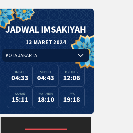
JADWAL IMSAKIYAH
13 MARET 2024
IMSAK
SUBUH
DZUHUR
04:33
04:43
12:06
ASHAR
MAGHRIB
ISYA
15:11
18:10
19:18