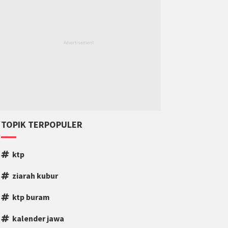
TOPIK TERPOPULER
ktp
ziarah kubur
ktp buram
kalender jawa