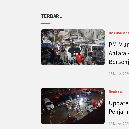
TERBARU
Internasiona
PM Mund
Antara 
Bersenj
13 Maret 2024
Regional
Update 
Penjari
13 Maret 2024