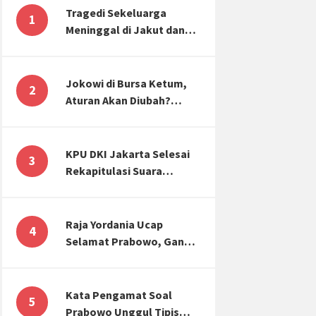
Tragedi Sekeluarga
1
Meninggal di Jakut dan
Malang, Masyarakat
Perlu Sadar Kesehatan
Mental-Finansial
Jokowi di Bursa Ketum,
2
Aturan Akan Diubah?
Begini Kata Waketum
Golkar
KPU DKI Jakarta Selesai
3
Rekapitulasi Suara
Pemilu, ini Hasil Suara
untuk Anies, Prabowo,
Ganjar
Raja Yordania Ucap
4
Selamat Prabowo, Ganjar
Gugat ke MK, Menteri
PUPR Banjir Sumbar [TOP
3 NEWS]
Kata Pengamat Soal
5
Prabowo Unggul Tipis