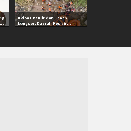
ang
Akibat Banjir dan Tanah
Longsor, Daerah Pesisir
Selatan Sumatra Barat Masih
Terisolasi