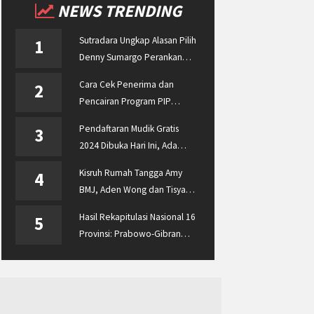
NEWS TRENDING
Sutradara Ungkap Alasan Pilih
1
Denny Sumargo Perankan
Ellyas Pical
Cara Cek Penerima dan
2
Pencairan Program PIP
Enterprise 2024 di
Pendaftaran Mudik Gratis
3
pip.kemdikbud.go.id
2024 Dibuka Hari Ini, Ada
BUMN ASABRI, Pemprov
Kisruh Rumah Tangga Amy
4
Jateng dan Dishub Jatim
BMJ, Aden Wong dan Tisya
Erni Diberitakan hingga
Hasil Rekapitulasi Nasional 16
5
Malaysia dan Singapura
Provinsi: Prabowo-Gibran
Unggul Disusul Ganjar-Mahfud