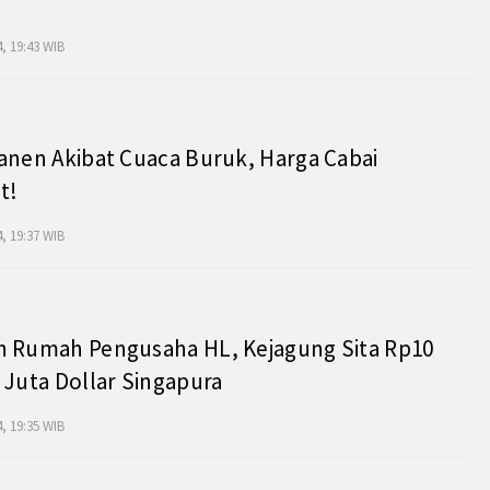
, 19:43 WIB
anen Akibat Cuaca Buruk, Harga Cabai
t!
, 19:37 WIB
h Rumah Pengusaha HL, Kejagung Sita Rp10
 Juta Dollar Singapura
, 19:35 WIB