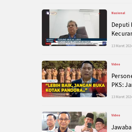
Nasional
Deputi
Kecura
13 Maret 2024
Video
Persone
PKS: J
13 Maret 2024
Video
Jawaban