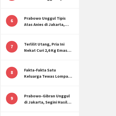
Atas Anies di Jakarta,
Kaitkan dengan Jokowi
Effect
Prabowo Unggul Tipis
6
Atas Anies di Jakarta,
Ternyata Begini Selisih
Suaranya di KPU!
Terlilit Utang, Pria Ini
7
Nekat Curi 2,6 Kg Emas
Hiasan Kubah Masjid
Fakta-Fakta Satu
8
Keluarga Tewas Lompat
dari Apartemen, Tangan
Terikat hingga Cium
Kening
Prabowo-Gibran Unggul
9
di Jakarta, Segini Hasil
Rekapitulasi KPU