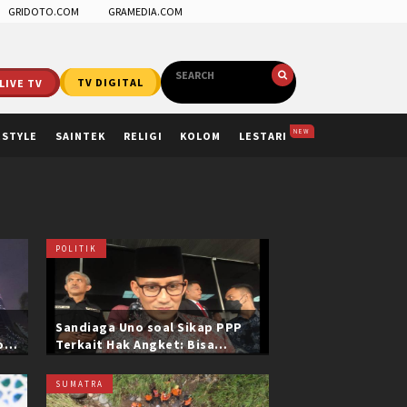
GRIDOTO.COM
GRAMEDIA.COM
LIVE TV
TV DIGITAL
NEW
ESTYLE
SAINTEK
RELIGI
KOLOM
LESTARI
POLITIK
Sandiaga Uno soal Sikap PPP
ol
Terkait Hak Angket: Bisa
i
Dikonfirmasi ke Pak Mardiono
SUMATRA