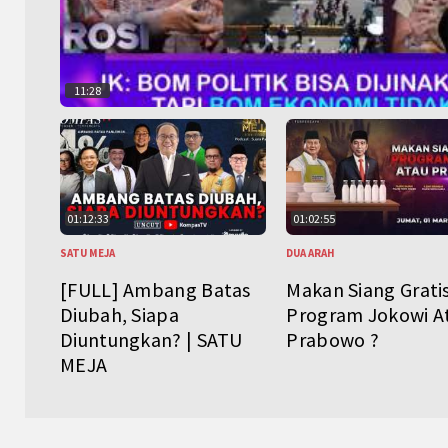
11:28
01:12:33
01:02:55
SATU MEJA
DUA ARAH
[FULL] Ambang Batas
Makan Siang Grati
Diubah, Siapa
Program Jokowi A
Diuntungkan? | SATU
Prabowo ?
MEJA