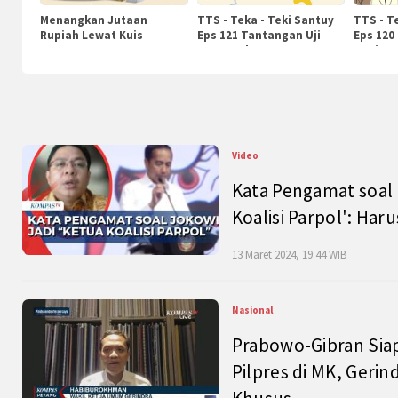
Menangkan Jutaan
TTS - Teka - Teki Santuy
TTS - T
Rupiah Lewat Kuis
Eps 121 Tantangan Uji
Eps 120
KompasTv
Pengetahuan
Nasiona
Video
Kata Pengamat soal 
Koalisi Parpol': Ha
13 Maret 2024, 19:44 WIB
Nasional
Prabowo-Gibran Sia
Pilpres di MK, Gerin