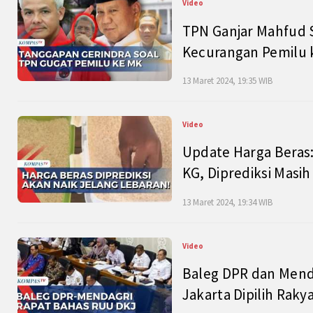
Video
TPN Ganjar Mahfud S
Kecurangan Pemilu k
13 Maret 2024, 19:35 WIB
Video
Update Harga Beras:
KG, Diprediksi Masi
13 Maret 2024, 19:34 WIB
Video
Baleg DPR dan Mend
Jakarta Dipilih Raky