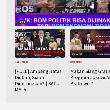
11:28
01:12:33
01:02:55
SATU MEJA
DUA ARAH
[FULL] Ambang Batas
Makan Siang Grati
Diubah, Siapa
Program Jokowi A
Diuntungkan? | SATU
Prabowo ?
MEJA