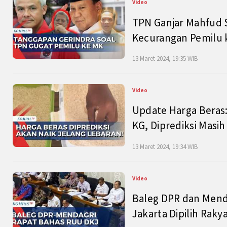
Video
TPN Ganjar Mahfud S
Kecurangan Pemilu k
13 Maret 2024, 19:35 WIB
Video
Update Harga Beras:
KG, Diprediksi Masi
13 Maret 2024, 19:34 WIB
Video
Baleg DPR dan Mend
Jakarta Dipilih Raky