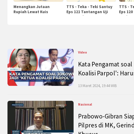
Menangkan Jutaan
TTS - Teka - Teki Santuy
TTS - T
Rupiah Lewat Kuis
Eps 121 Tantangan Uji
Eps 120
KompasTv
Pengetahuan
Nasiona
Video
Kata Pengamat soal 
Koalisi Parpol': Ha
13 Maret 2024, 19:44 WIB
Nasional
Prabowo-Gibran Sia
Pilpres di MK, Gerin