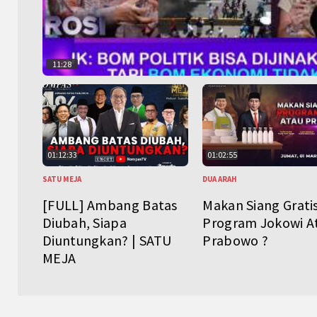
11:28
01:12:33
01:02:55
SATU MEJA
DUA ARAH
[FULL] Ambang Batas
Makan Siang Grati
Diubah, Siapa
Program Jokowi A
Diuntungkan? | SATU
Prabowo ?
MEJA