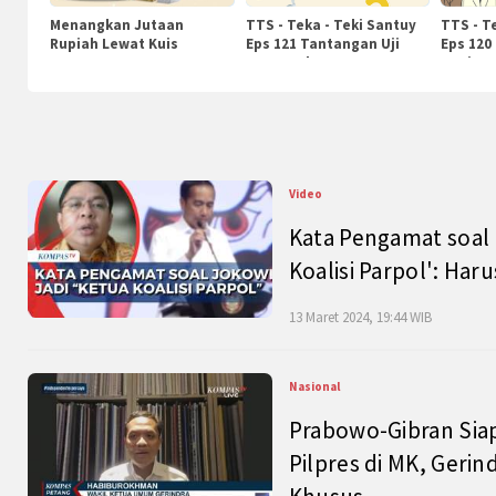
Menangkan Jutaan
TTS - Teka - Teki Santuy
TTS - T
Rupiah Lewat Kuis
Eps 121 Tantangan Uji
Eps 120
KompasTv
Pengetahuan
Nasiona
Video
Kata Pengamat soal 
Koalisi Parpol': Ha
13 Maret 2024, 19:44 WIB
Nasional
Prabowo-Gibran Sia
Pilpres di MK, Gerin