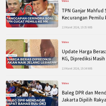
Video
TPN Ganjar Mahfud S
Kecurangan Pemilu k
13 Maret 2024, 19:35 WIB
Video
Update Harga Beras:
KG, Diprediksi Masi
13 Maret 2024, 19:34 WIB
Video
Baleg DPR dan Mend
Jakarta Dipilih Raky