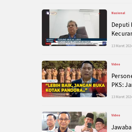
Nasional
Deputi
Kecura
13 Maret 2024
Video
Persone
PKS: J
13 Maret 2024
Video
Jawaban