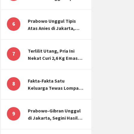
Atas Anies di Jakarta,
Kaitkan dengan Jokowi
Effect
Prabowo Unggul Tipis
6
Atas Anies di Jakarta,
Ternyata Begini Selisih
Suaranya di KPU!
Terlilit Utang, Pria Ini
7
Nekat Curi 2,6 Kg Emas
Hiasan Kubah Masjid
Fakta-Fakta Satu
8
Keluarga Tewas Lompat
dari Apartemen, Tangan
Terikat hingga Cium
Kening
Prabowo-Gibran Unggul
9
di Jakarta, Segini Hasil
Rekapitulasi KPU