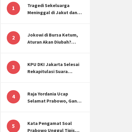
Tragedi Sekeluarga
1
Meninggal di Jakut dan
Malang, Masyarakat
Perlu Sadar Kesehatan
Mental-Finansial
Jokowi di Bursa Ketum,
2
Aturan Akan Diubah?
Begini Kata Waketum
Golkar
KPU DKI Jakarta Selesai
3
Rekapitulasi Suara
Pemilu, ini Hasil Suara
untuk Anies, Prabowo,
Ganjar
Raja Yordania Ucap
4
Selamat Prabowo, Ganjar
Gugat ke MK, Menteri
PUPR Banjir Sumbar [TOP
3 NEWS]
Kata Pengamat Soal
5
Prabowo Unggul Tipis