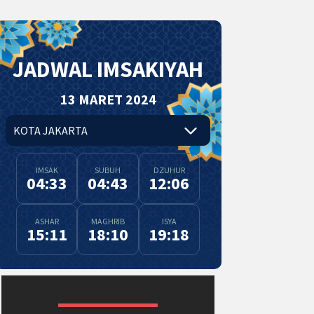
JADWAL IMSAKIYAH
13 MARET 2024
IMSAK
SUBUH
DZUHUR
04:33
04:43
12:06
ASHAR
MAGHRIB
ISYA
15:11
18:10
19:18