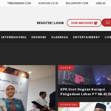
TRIBUNNEWS.COM
KONTAN.CO.ID
BOLASPORT.COM
GRID.ID
REGISTER |
LOGIN
OUR ANCHORS
INTERNASIONAL
EKONOMI
OLAHRAGA
ENTERTAINMENT
LIF
HUKUM
KPK Usut Dugaan Korupsi
Pengadaan Lahan PT HK di T
Trans Sumatera, Negara Rug
Belasan Miliar
HUMANIORA