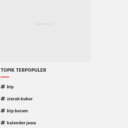
TOPIK TERPOPULER
ktp
ziarah kubur
ktp buram
kalender jawa