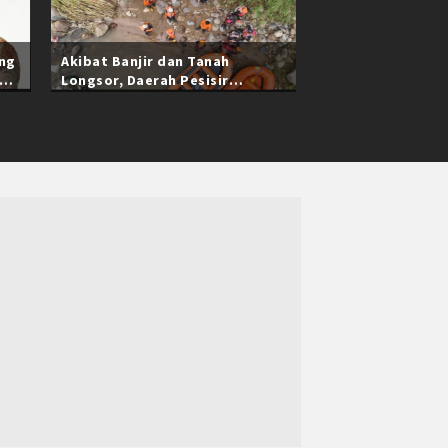
ang
Akibat Banjir dan Tanah
Longsor, Daerah Pesisir
Selatan Sumatra Barat Masih
Terisolasi