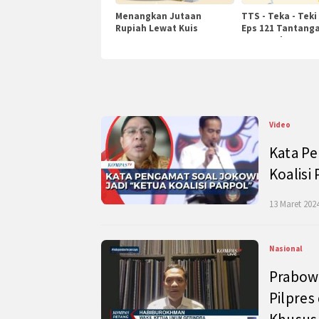
Menangkan Jutaan
TTS - Teka - Teki
Rupiah Lewat Kuis
Eps 121 Tantanga
KompasTv
Pengetahuan
Video
Kata Pe
Koalisi
13 Maret 2024
Nasional
Prabow
Pilpres