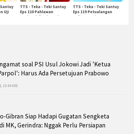
 Santuy
TTS - Teka - Teki Santuy
TTS - Teka - Teki Santuy
n Uji
Eps 120 Pahlawan
Eps 119 Petualangan
Nasional di Indonesia
Kuliner Dunia
ngamat soal PSI Usul Jokowi Jadi 'Ketua
 Parpol': Harus Ada Persetujuan Prabowo
, 19:44 WIB
o-Gibran Siap Hadapi Gugatan Sengketa
 di MK, Gerindra: Nggak Perlu Persiapan