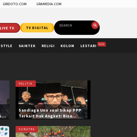
GRIDOTO.COM
GRAMEDIA.COM
LIVE TV
TV DIGITAL
NEW
ESTYLE
SAINTEK
RELIGI
KOLOM
LESTARI
POLITIK
Sandiaga Uno soal Sikap PPP
ol
Terkait Hak Angket: Bisa
i
Dikonfirmasi ke Pak Mardiono
SUMATRA