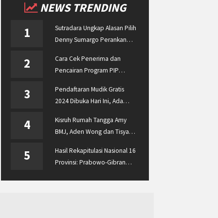
NEWS TRENDING
Sutradara Ungkap Alasan Pilih
1
Denny Sumargo Perankan
Ellyas Pical
Cara Cek Penerima dan
2
Pencairan Program PIP
Enterprise 2024 di
Pendaftaran Mudik Gratis
3
pip.kemdikbud.go.id
2024 Dibuka Hari Ini, Ada
BUMN ASABRI, Pemprov
Kisruh Rumah Tangga Amy
4
Jateng dan Dishub Jatim
BMJ, Aden Wong dan Tisya
Erni Diberitakan hingga
Hasil Rekapitulasi Nasional 16
5
Malaysia dan Singapura
Provinsi: Prabowo-Gibran
Unggul Disusul Ganjar-Mahfud