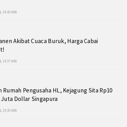
, 19:43 WIB
anen Akibat Cuaca Buruk, Harga Cabai
t!
, 19:37 WIB
h Rumah Pengusaha HL, Kejagung Sita Rp10
 Juta Dollar Singapura
, 19:35 WIB