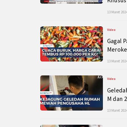
Khusus
13 Maret 2024
Video
Gagal P
Meroke
13 Maret 2024
Video
Geleda
M dan 2
13 Maret 2024