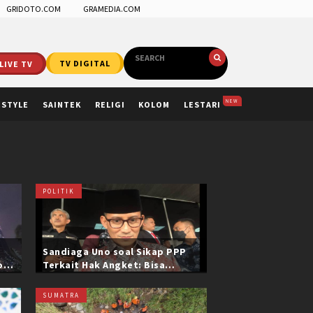
GRIDOTO.COM
GRAMEDIA.COM
LIVE TV
TV DIGITAL
NEW
ESTYLE
SAINTEK
RELIGI
KOLOM
LESTARI
POLITIK
Sandiaga Uno soal Sikap PPP
ol
Terkait Hak Angket: Bisa
i
Dikonfirmasi ke Pak Mardiono
SUMATRA