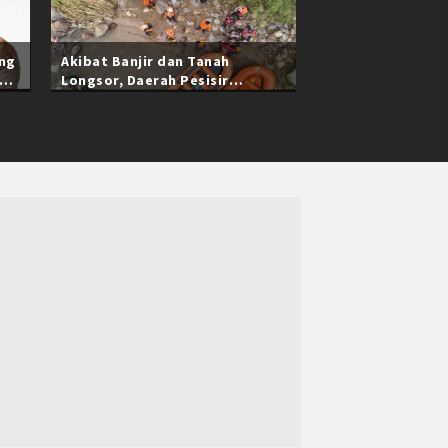
ang
Akibat Banjir dan Tanah
Longsor, Daerah Pesisir
Selatan Sumatra Barat Masih
Terisolasi