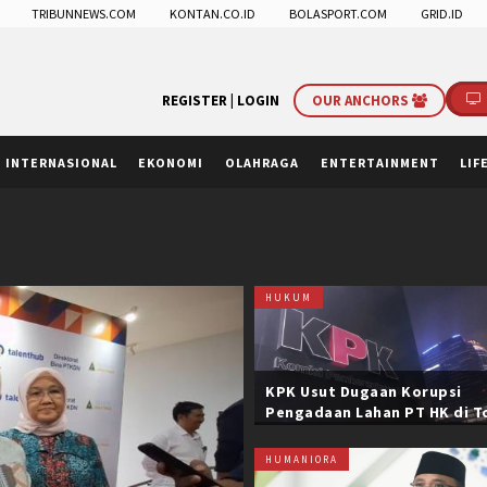
TRIBUNNEWS.COM
KONTAN.CO.ID
BOLASPORT.COM
GRID.ID
REGISTER |
LOGIN
OUR ANCHORS
INTERNASIONAL
EKONOMI
OLAHRAGA
ENTERTAINMENT
LIF
HUKUM
KPK Usut Dugaan Korupsi
Pengadaan Lahan PT HK di T
Trans Sumatera, Negara Rug
Belasan Miliar
HUMANIORA