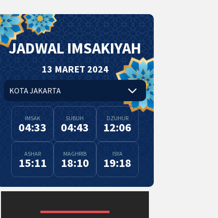
JADWAL IMSAKIYAH
13 MARET 2024
IMSAK
SUBUH
DZUHUR
04:33
04:43
12:06
ASHAR
MAGHRIB
ISYA
15:11
18:10
19:18