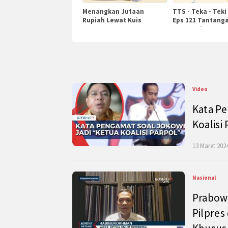
Menangkan Jutaan
TTS - Teka - Teki
Rupiah Lewat Kuis
Eps 121 Tantanga
KompasTv
Pengetahuan
Video
Kata Pe
Koalisi
13 Maret 2024
Nasional
Prabow
Pilpres