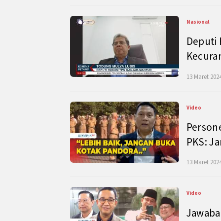
Nasional
Deputi
Kecura
13 Maret 2024
Video
Persone
PKS: J
13 Maret 2024
Video
Jawaban