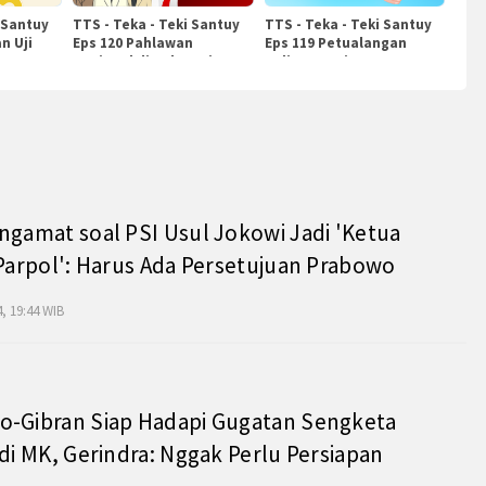
 Santuy
TTS - Teka - Teki Santuy
TTS - Teka - Teki Santuy
n Uji
Eps 120 Pahlawan
Eps 119 Petualangan
Nasional di Indonesia
Kuliner Dunia
ngamat soal PSI Usul Jokowi Jadi 'Ketua
 Parpol': Harus Ada Persetujuan Prabowo
, 19:44 WIB
o-Gibran Siap Hadapi Gugatan Sengketa
 di MK, Gerindra: Nggak Perlu Persiapan