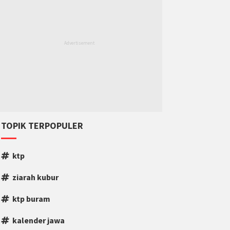
TOPIK TERPOPULER
ktp
ziarah kubur
ktp buram
kalender jawa