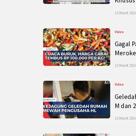
Khusus
13 Maret 2024
Video
Gagal P
Meroke
13 Maret 2024
Video
Geleda
M dan 2
13 Maret 2024