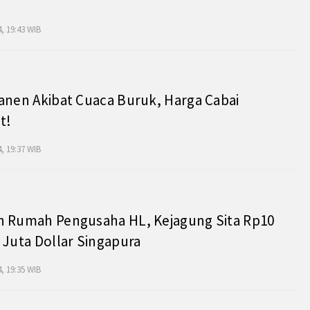
, 19:43 WIB
anen Akibat Cuaca Buruk, Harga Cabai
t!
, 19:37 WIB
h Rumah Pengusaha HL, Kejagung Sita Rp10
 Juta Dollar Singapura
, 19:35 WIB