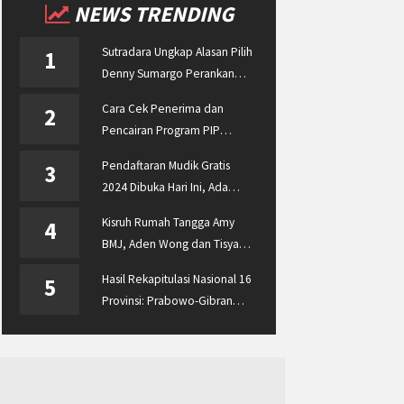
NEWS TRENDING
Sutradara Ungkap Alasan Pilih
1
Denny Sumargo Perankan
Ellyas Pical
Cara Cek Penerima dan
2
Pencairan Program PIP
Enterprise 2024 di
Pendaftaran Mudik Gratis
3
pip.kemdikbud.go.id
2024 Dibuka Hari Ini, Ada
BUMN ASABRI, Pemprov
Kisruh Rumah Tangga Amy
4
Jateng dan Dishub Jatim
BMJ, Aden Wong dan Tisya
Erni Diberitakan hingga
Hasil Rekapitulasi Nasional 16
5
Malaysia dan Singapura
Provinsi: Prabowo-Gibran
Unggul Disusul Ganjar-Mahfud