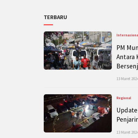
TERBARU
Internasiona
PM Mund
Antara 
Bersenj
13 Maret 2024
Regional
Update 
Penjari
13 Maret 2024