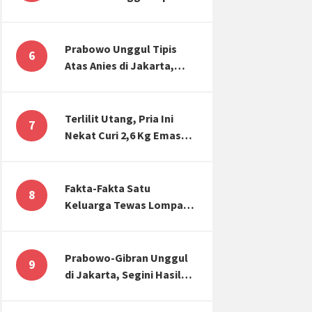
Atas Anies di Jakarta,
Kaitkan dengan Jokowi
Effect
Prabowo Unggul Tipis
6
Atas Anies di Jakarta,
Ternyata Begini Selisih
Suaranya di KPU!
Terlilit Utang, Pria Ini
7
Nekat Curi 2,6 Kg Emas
Hiasan Kubah Masjid
Fakta-Fakta Satu
8
Keluarga Tewas Lompat
dari Apartemen, Tangan
Terikat hingga Cium
Kening
Prabowo-Gibran Unggul
9
di Jakarta, Segini Hasil
Rekapitulasi KPU