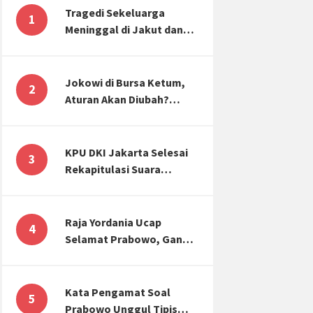
Tragedi Sekeluarga
1
Meninggal di Jakut dan
Malang, Masyarakat
Perlu Sadar Kesehatan
Mental-Finansial
Jokowi di Bursa Ketum,
2
Aturan Akan Diubah?
Begini Kata Waketum
Golkar
KPU DKI Jakarta Selesai
3
Rekapitulasi Suara
Pemilu, ini Hasil Suara
untuk Anies, Prabowo,
Ganjar
Raja Yordania Ucap
4
Selamat Prabowo, Ganjar
Gugat ke MK, Menteri
PUPR Banjir Sumbar [TOP
3 NEWS]
Kata Pengamat Soal
5
Prabowo Unggul Tipis