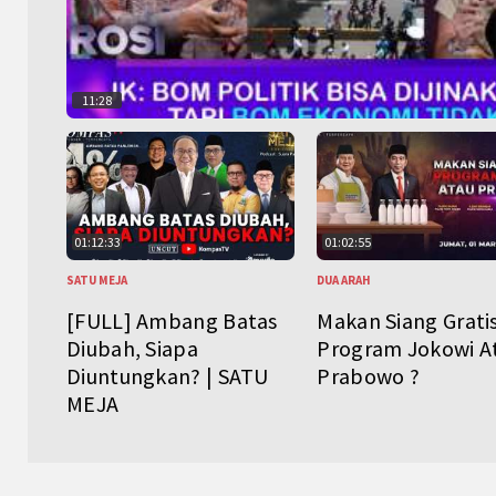
11:28
01:12:33
01:02:55
SATU MEJA
DUA ARAH
[FULL] Ambang Batas
Makan Siang Grati
Diubah, Siapa
Program Jokowi A
Diuntungkan? | SATU
Prabowo ?
MEJA