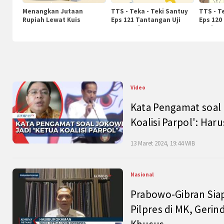
Menangkan Jutaan
TTS - Teka - Teki Santuy
TTS - T
Rupiah Lewat Kuis
Eps 121 Tantangan Uji
Eps 120
KompasTv
Pengetahuan
Nasiona
Video
Kata Pengamat soal 
Koalisi Parpol': Ha
13 Maret 2024, 19:44 WIB
Nasional
Prabowo-Gibran Sia
Pilpres di MK, Gerin