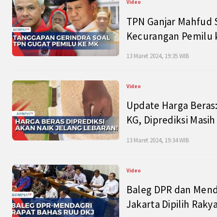
Video
TPN Ganjar Mahfud S
Kecurangan Pemilu k
13 Maret 2024, 19:35 WIB
Video
Update Harga Beras:
KG, Diprediksi Masi
13 Maret 2024, 19:34 WIB
Video
Baleg DPR dan Mend
Jakarta Dipilih Raky