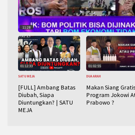
11:28
01:12:33
01:02:55
SATU MEJA
DUA ARAH
[FULL] Ambang Batas
Makan Siang Grati
Diubah, Siapa
Program Jokowi A
Diuntungkan? | SATU
Prabowo ?
MEJA