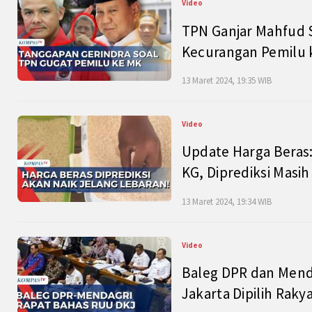
Video
TPN Ganjar Mahfud S
Kecurangan Pemilu k
13 Maret 2024, 19:35 WIB
Video
Update Harga Beras:
KG, Diprediksi Masi
13 Maret 2024, 19:34 WIB
Video
Baleg DPR dan Mend
Jakarta Dipilih Raky