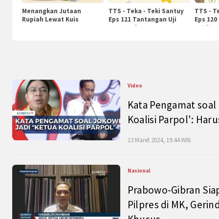
Menangkan Jutaan
TTS - Teka - Teki Santuy
TTS - T
Rupiah Lewat Kuis
Eps 121 Tantangan Uji
Eps 120
KompasTv
Pengetahuan
Nasiona
Video
Kata Pengamat soal 
Koalisi Parpol': Ha
13 Maret 2024, 19:44 WIB
Nasional
Prabowo-Gibran Sia
Pilpres di MK, Gerin