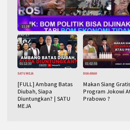
11:28
01:12:33
01:02:55
SATU MEJA
DUA ARAH
[FULL] Ambang Batas
Makan Siang Grati
Diubah, Siapa
Program Jokowi A
Diuntungkan? | SATU
Prabowo ?
MEJA