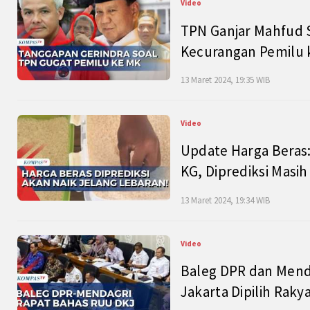
Video
TPN Ganjar Mahfud S
Kecurangan Pemilu k
13 Maret 2024, 19:35 WIB
Video
Update Harga Beras:
KG, Diprediksi Masi
13 Maret 2024, 19:34 WIB
Video
Baleg DPR dan Mend
Jakarta Dipilih Raky