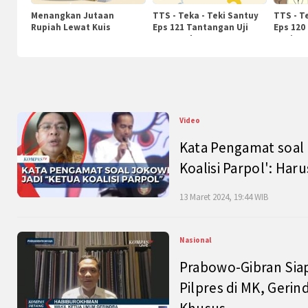
Menangkan Jutaan
TTS - Teka - Teki Santuy
TTS - T
Rupiah Lewat Kuis
Eps 121 Tantangan Uji
Eps 120
KompasTv
Pengetahuan
Nasiona
Video
Kata Pengamat soal 
Koalisi Parpol': Ha
13 Maret 2024, 19:44 WIB
Nasional
Prabowo-Gibran Sia
Pilpres di MK, Gerin