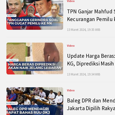
Video
TPN Ganjar Mahfud S
Kecurangan Pemilu k
13 Maret 2024, 19:35 WIB
Video
Update Harga Beras:
KG, Diprediksi Masi
13 Maret 2024, 19:34 WIB
Video
Baleg DPR dan Mend
Jakarta Dipilih Raky