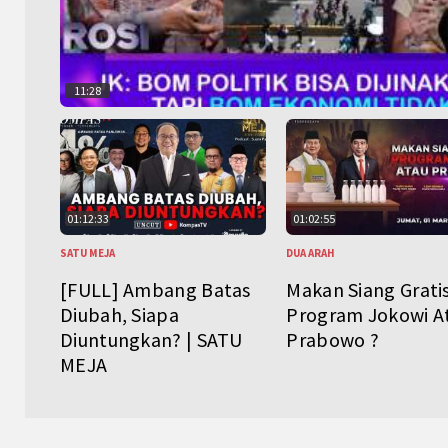
11:28
01:12:33
01:02:55
SATU MEJA
DUA ARAH
[FULL] Ambang Batas
Makan Siang Grati
Diubah, Siapa
Program Jokowi A
Diuntungkan? | SATU
Prabowo ?
MEJA