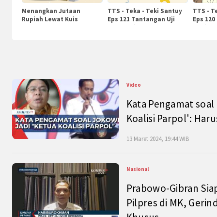
Menangkan Jutaan
TTS - Teka - Teki Santuy
TTS - T
Rupiah Lewat Kuis
Eps 121 Tantangan Uji
Eps 120
KompasTv
Pengetahuan
Nasiona
Video
Kata Pengamat soal 
Koalisi Parpol': Ha
13 Maret 2024, 19:44 WIB
Nasional
Prabowo-Gibran Sia
Pilpres di MK, Gerin