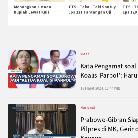
Menangkan Jutaan
TTS - Teka - Teki Santuy
TTS - T
Rupiah Lewat Kuis
Eps 121 Tantangan Uji
Eps 120
KompasTv
Pengetahuan
Nasiona
Video
Kata Pengamat soal 
Koalisi Parpol': Ha
13 Maret 2024, 19:44 WIB
Nasional
Prabowo-Gibran Sia
Pilpres di MK, Gerin