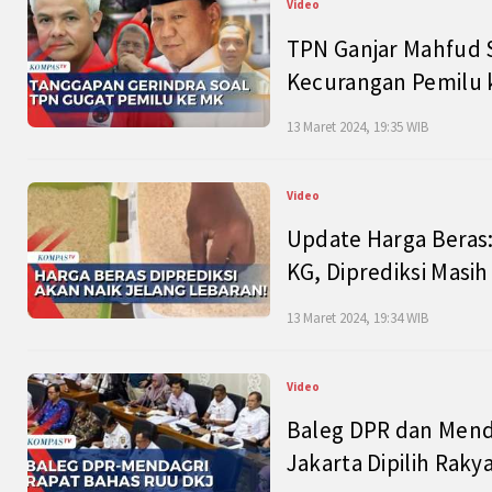
Video
TPN Ganjar Mahfud S
Kecurangan Pemilu k
13 Maret 2024, 19:35 WIB
Video
Update Harga Beras:
KG, Diprediksi Masi
13 Maret 2024, 19:34 WIB
Video
Baleg DPR dan Mend
Jakarta Dipilih Raky