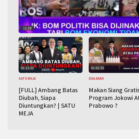
11:28
01:12:33
01:02:55
SATU MEJA
DUA ARAH
[FULL] Ambang Batas
Makan Siang Grati
Diubah, Siapa
Program Jokowi A
Diuntungkan? | SATU
Prabowo ?
MEJA