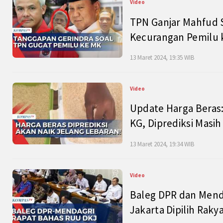
Video
TPN Ganjar Mahfud S
Kecurangan Pemilu k
13 Maret 2024, 19:35 WIB
Video
Update Harga Beras:
KG, Diprediksi Masi
13 Maret 2024, 19:34 WIB
Video
Baleg DPR dan Mend
Jakarta Dipilih Raky