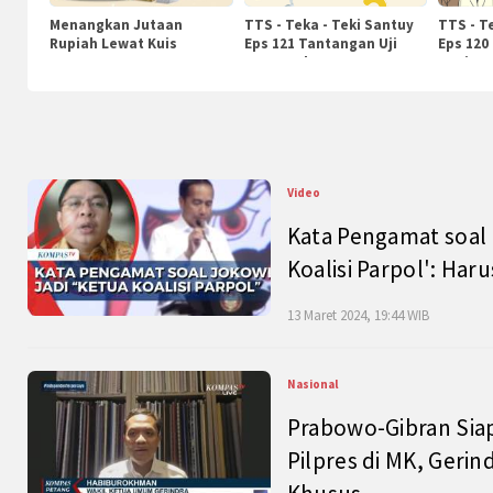
Menangkan Jutaan
TTS - Teka - Teki Santuy
TTS - T
Rupiah Lewat Kuis
Eps 121 Tantangan Uji
Eps 120
KompasTv
Pengetahuan
Nasiona
Video
Kata Pengamat soal 
Koalisi Parpol': Ha
13 Maret 2024, 19:44 WIB
Nasional
Prabowo-Gibran Sia
Pilpres di MK, Gerin