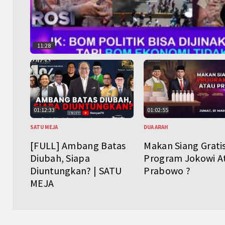
11:28
01:12:33
01:02:55
SATU MEJA
DUA ARAH
[FULL] Ambang Batas
Makan Siang Grati
Diubah, Siapa
Program Jokowi A
Diuntungkan? | SATU
Prabowo ?
MEJA