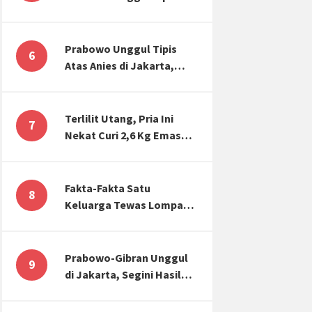
Atas Anies di Jakarta,
Kaitkan dengan Jokowi
Effect
Prabowo Unggul Tipis
6
Atas Anies di Jakarta,
Ternyata Begini Selisih
Suaranya di KPU!
Terlilit Utang, Pria Ini
7
Nekat Curi 2,6 Kg Emas
Hiasan Kubah Masjid
Fakta-Fakta Satu
8
Keluarga Tewas Lompat
dari Apartemen, Tangan
Terikat hingga Cium
Kening
Prabowo-Gibran Unggul
9
di Jakarta, Segini Hasil
Rekapitulasi KPU