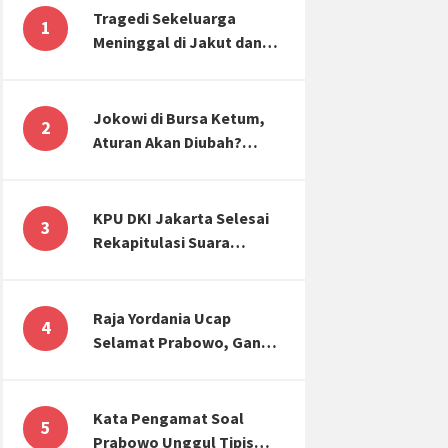
Tragedi Sekeluarga
1
Meninggal di Jakut dan
Malang, Masyarakat
Perlu Sadar Kesehatan
Mental-Finansial
Jokowi di Bursa Ketum,
2
Aturan Akan Diubah?
Begini Kata Waketum
Golkar
KPU DKI Jakarta Selesai
3
Rekapitulasi Suara
Pemilu, ini Hasil Suara
untuk Anies, Prabowo,
Ganjar
Raja Yordania Ucap
4
Selamat Prabowo, Ganjar
Gugat ke MK, Menteri
PUPR Banjir Sumbar [TOP
3 NEWS]
Kata Pengamat Soal
5
Prabowo Unggul Tipis