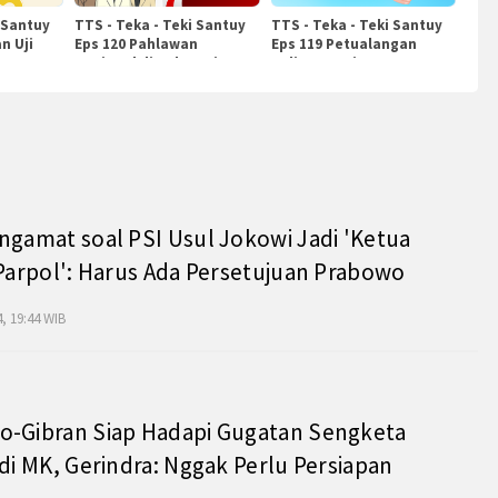
 Santuy
TTS - Teka - Teki Santuy
TTS - Teka - Teki Santuy
n Uji
Eps 120 Pahlawan
Eps 119 Petualangan
Nasional di Indonesia
Kuliner Dunia
ngamat soal PSI Usul Jokowi Jadi 'Ketua
 Parpol': Harus Ada Persetujuan Prabowo
, 19:44 WIB
o-Gibran Siap Hadapi Gugatan Sengketa
 di MK, Gerindra: Nggak Perlu Persiapan