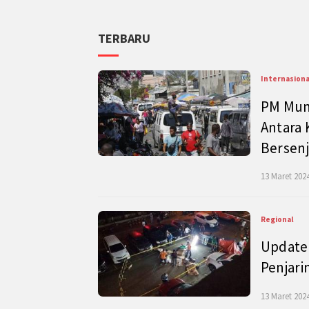
TERBARU
Internasiona
PM Mund
Antara 
Bersenj
13 Maret 2024
Regional
Update 
Penjari
13 Maret 2024