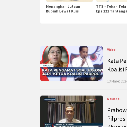
Menangkan Jutaan
TTS - Teka - Teki
Rupiah Lewat Kuis
Eps 121 Tantanga
KompasTv
Pengetahuan
Video
Kata Pe
Koalisi
13 Maret 2024
Nasional
Prabow
Pilpres