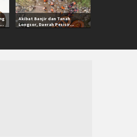
ang
Akibat Banjir dan Tanah
Longsor, Daerah Pesisir
Selatan Sumatra Barat Masih
Terisolasi