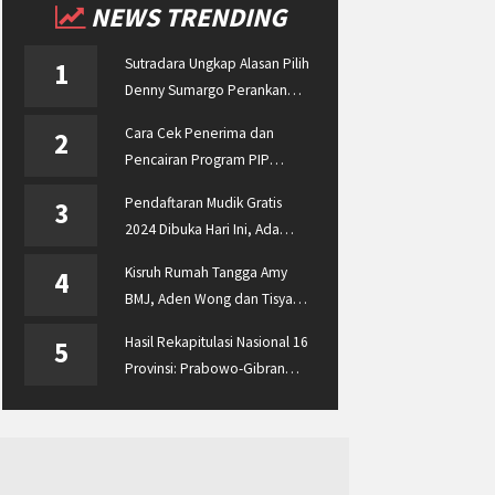
NEWS TRENDING
Sutradara Ungkap Alasan Pilih
1
Denny Sumargo Perankan
Ellyas Pical
Cara Cek Penerima dan
2
Pencairan Program PIP
Enterprise 2024 di
Pendaftaran Mudik Gratis
3
pip.kemdikbud.go.id
2024 Dibuka Hari Ini, Ada
BUMN ASABRI, Pemprov
Kisruh Rumah Tangga Amy
4
Jateng dan Dishub Jatim
BMJ, Aden Wong dan Tisya
Erni Diberitakan hingga
Hasil Rekapitulasi Nasional 16
5
Malaysia dan Singapura
Provinsi: Prabowo-Gibran
Unggul Disusul Ganjar-Mahfud