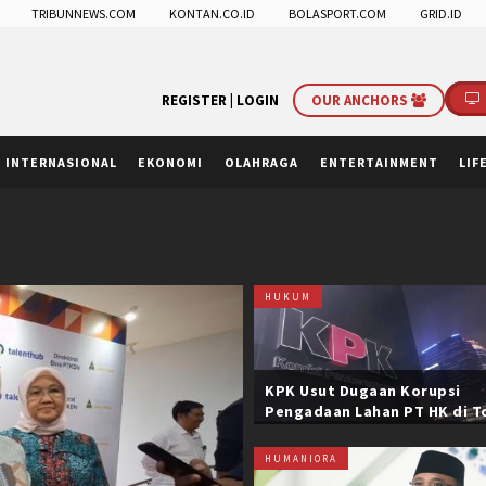
TRIBUNNEWS.COM
KONTAN.CO.ID
BOLASPORT.COM
GRID.ID
REGISTER |
LOGIN
OUR ANCHORS
INTERNASIONAL
EKONOMI
OLAHRAGA
ENTERTAINMENT
LIF
HUKUM
KPK Usut Dugaan Korupsi
Pengadaan Lahan PT HK di T
Trans Sumatera, Negara Rug
Belasan Miliar
HUMANIORA