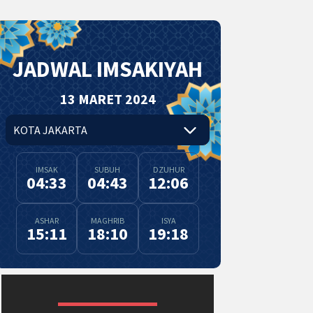
JADWAL IMSAKIYAH
13 MARET 2024
IMSAK
SUBUH
DZUHUR
04:33
04:43
12:06
ASHAR
MAGHRIB
ISYA
15:11
18:10
19:18