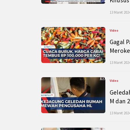
Khusus
13 Maret 2024
Video
Gagal P
Meroke
13 Maret 2024
Video
Geleda
M dan 2
13 Maret 2024