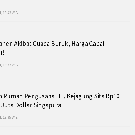
, 19:43 WIB
anen Akibat Cuaca Buruk, Harga Cabai
t!
, 19:37 WIB
h Rumah Pengusaha HL, Kejagung Sita Rp10
 Juta Dollar Singapura
, 19:35 WIB