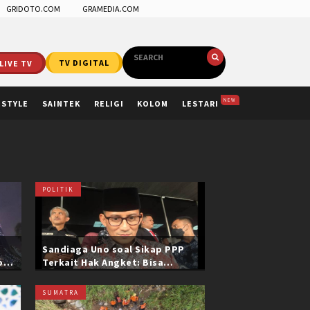
GRIDOTO.COM
GRAMEDIA.COM
LIVE TV
TV DIGITAL
NEW
ESTYLE
SAINTEK
RELIGI
KOLOM
LESTARI
POLITIK
Sandiaga Uno soal Sikap PPP
ol
Terkait Hak Angket: Bisa
i
Dikonfirmasi ke Pak Mardiono
SUMATRA