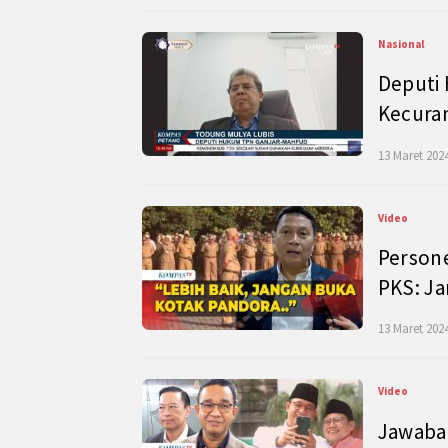
Nasional
Deputi
Kecura
13 Maret 2024
Video
Persone
PKS: J
13 Maret 2024
Video
Jawaban