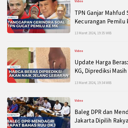
Video
TPN Ganjar Mahfud S
Kecurangan Pemilu k
13 Maret 2024, 19:35 WIB
Video
Update Harga Beras:
KG, Diprediksi Masi
13 Maret 2024, 19:34 WIB
Video
Baleg DPR dan Mend
Jakarta Dipilih Raky