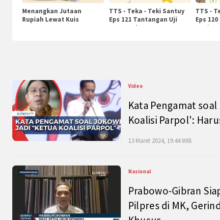
Menangkan Jutaan
TTS - Teka - Teki Santuy
TTS - T
Rupiah Lewat Kuis
Eps 121 Tantangan Uji
Eps 120
KompasTv
Pengetahuan
Nasiona
Video
Kata Pengamat soal 
Koalisi Parpol': Ha
13 Maret 2024, 19:44 WIB
Nasional
Prabowo-Gibran Sia
Pilpres di MK, Gerin