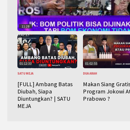
11:28
01:12:33
01:02:55
SATU MEJA
DUA ARAH
[FULL] Ambang Batas
Makan Siang Grati
Diubah, Siapa
Program Jokowi A
Diuntungkan? | SATU
Prabowo ?
MEJA