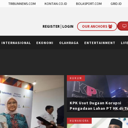
TRIBUNNEWS.COM
KONTAN.CO.ID
BOLASPORT.COM
GRID.ID
REGISTER |
LOGIN
OUR ANCHORS
INTERNASIONAL
EKONOMI
OLAHRAGA
ENTERTAINMENT
LIF
HUKUM
KPK Usut Dugaan Korupsi
Pengadaan Lahan PT HK di T
Trans Sumatera, Negara Rug
Belasan Miliar
HUMANIORA