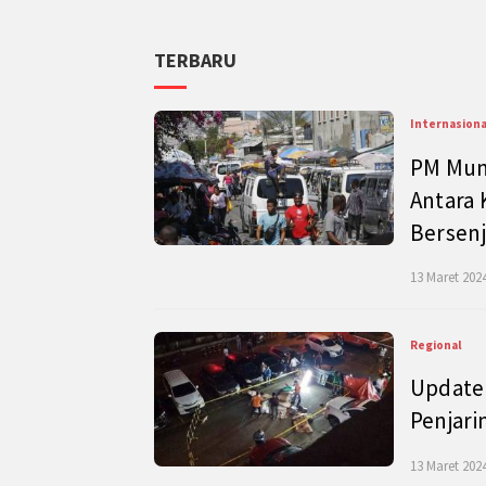
TERBARU
Internasiona
PM Mund
Antara 
Bersenj
13 Maret 2024
Regional
Update 
Penjari
13 Maret 2024