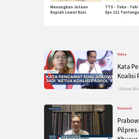
Menangkan Jutaan
TTS - Teka - Teki
Rupiah Lewat Kuis
Eps 121 Tantanga
KompasTv
Pengetahuan
Video
Kata Pe
Koalisi
13 Maret 2024
Nasional
Prabow
Pilpres