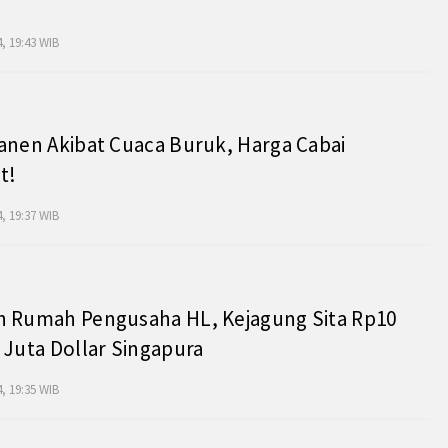
, 19:43 WIB
anen Akibat Cuaca Buruk, Harga Cabai
t!
, 19:37 WIB
h Rumah Pengusaha HL, Kejagung Sita Rp10
 Juta Dollar Singapura
, 19:35 WIB