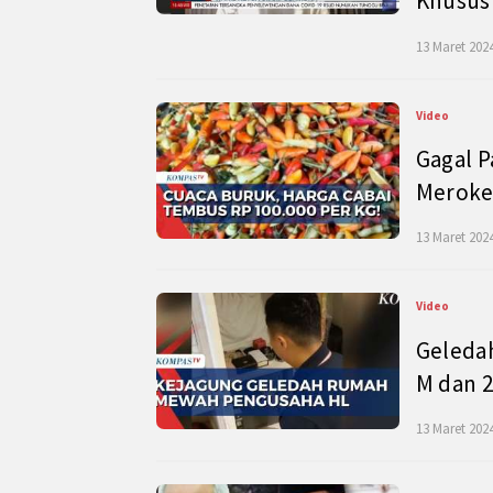
Khusus
13 Maret 2024
Video
Gagal P
Meroke
13 Maret 2024
Video
Geleda
M dan 2
13 Maret 2024