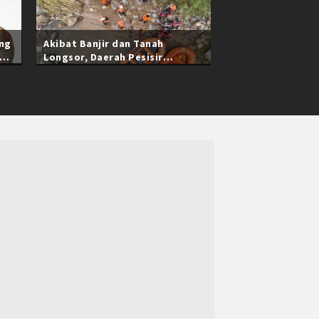
ang
Akibat Banjir dan Tanah
Longsor, Daerah Pesisir
Selatan Sumatra Barat Masih
Terisolasi