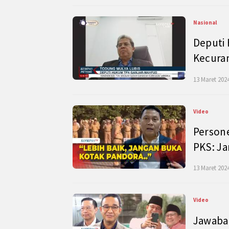
Nasional
Deputi
Kecura
13 Maret 2024
Video
Persone
PKS: J
13 Maret 2024
Video
Jawaban