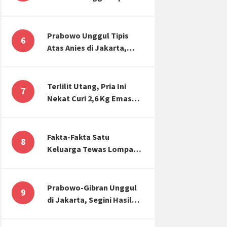
Atas Anies di Jakarta,
Kaitkan dengan Jokowi
Effect
Prabowo Unggul Tipis
6
Atas Anies di Jakarta,
Ternyata Begini Selisih
Suaranya di KPU!
Terlilit Utang, Pria Ini
7
Nekat Curi 2,6 Kg Emas
Hiasan Kubah Masjid
Fakta-Fakta Satu
8
Keluarga Tewas Lompat
dari Apartemen, Tangan
Terikat hingga Cium
Kening
Prabowo-Gibran Unggul
9
di Jakarta, Segini Hasil
Rekapitulasi KPU