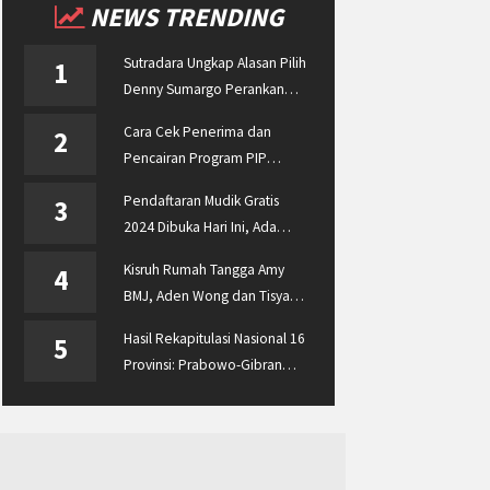
NEWS TRENDING
Sutradara Ungkap Alasan Pilih
1
Denny Sumargo Perankan
Ellyas Pical
Cara Cek Penerima dan
2
Pencairan Program PIP
Enterprise 2024 di
Pendaftaran Mudik Gratis
3
pip.kemdikbud.go.id
2024 Dibuka Hari Ini, Ada
BUMN ASABRI, Pemprov
Kisruh Rumah Tangga Amy
4
Jateng dan Dishub Jatim
BMJ, Aden Wong dan Tisya
Erni Diberitakan hingga
Hasil Rekapitulasi Nasional 16
5
Malaysia dan Singapura
Provinsi: Prabowo-Gibran
Unggul Disusul Ganjar-Mahfud