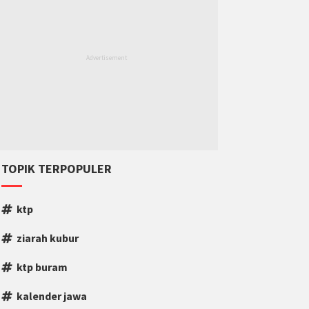
TOPIK TERPOPULER
ktp
ziarah kubur
ktp buram
kalender jawa