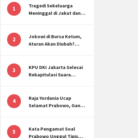
Tragedi Sekeluarga
1
Meninggal di Jakut dan
Malang, Masyarakat
Perlu Sadar Kesehatan
Mental-Finansial
Jokowi di Bursa Ketum,
2
Aturan Akan Diubah?
Begini Kata Waketum
Golkar
KPU DKI Jakarta Selesai
3
Rekapitulasi Suara
Pemilu, ini Hasil Suara
untuk Anies, Prabowo,
Ganjar
Raja Yordania Ucap
4
Selamat Prabowo, Ganjar
Gugat ke MK, Menteri
PUPR Banjir Sumbar [TOP
3 NEWS]
Kata Pengamat Soal
5
Prabowo Unggul Tipis