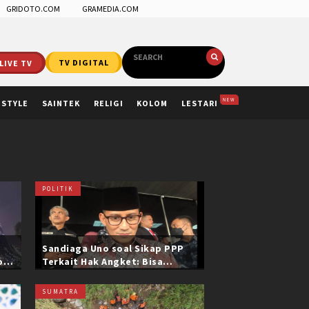
GRIDOTO.COM
GRAMEDIA.COM
LIVE TV
TV DIGITAL
NEW
ESTYLE
SAINTEK
RELIGI
KOLOM
LESTARI
POLITIK
Sandiaga Uno soal Sikap PPP
ol
Terkait Hak Angket: Bisa
i
Dikonfirmasi ke Pak Mardiono
SUMATRA