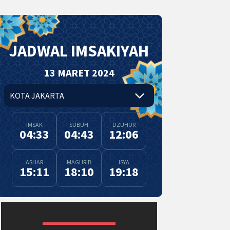
JADWAL IMSAKIYAH
13 MARET 2024
IMSAK
SUBUH
DZUHUR
04:33
04:43
12:06
ASHAR
MAGHRIB
ISYA
15:11
18:10
19:18