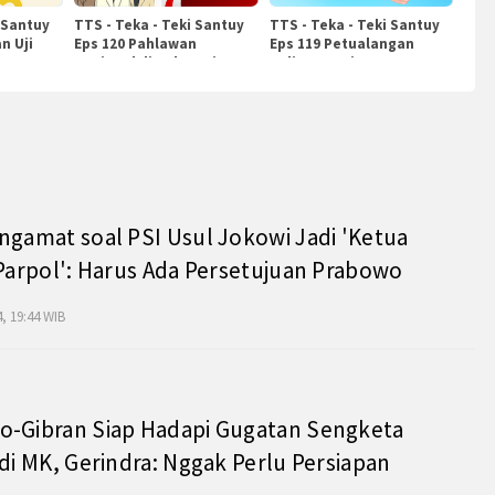
 Santuy
TTS - Teka - Teki Santuy
TTS - Teka - Teki Santuy
n Uji
Eps 120 Pahlawan
Eps 119 Petualangan
Nasional di Indonesia
Kuliner Dunia
ngamat soal PSI Usul Jokowi Jadi 'Ketua
 Parpol': Harus Ada Persetujuan Prabowo
, 19:44 WIB
o-Gibran Siap Hadapi Gugatan Sengketa
 di MK, Gerindra: Nggak Perlu Persiapan