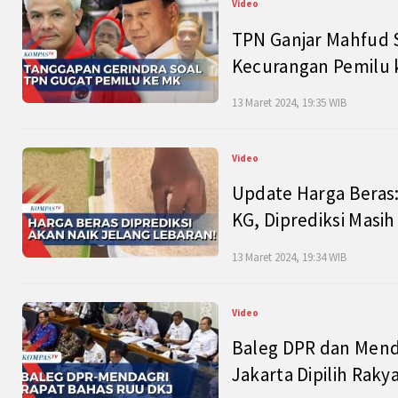
Video
TPN Ganjar Mahfud S
Kecurangan Pemilu k
13 Maret 2024, 19:35 WIB
Video
Update Harga Beras:
KG, Diprediksi Masi
13 Maret 2024, 19:34 WIB
Video
Baleg DPR dan Mend
Jakarta Dipilih Raky