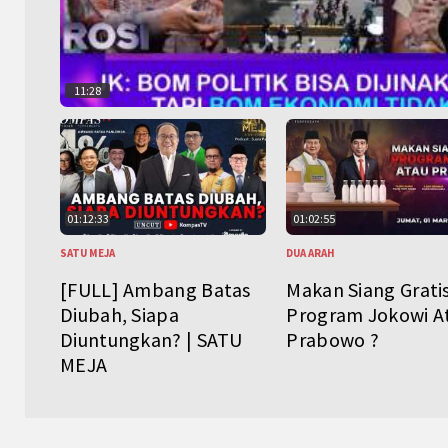
11:28
01:12:33
01:02:55
SATU MEJA
DUA ARAH
[FULL] Ambang Batas
Makan Siang Grati
Diubah, Siapa
Program Jokowi A
Diuntungkan? | SATU
Prabowo ?
MEJA