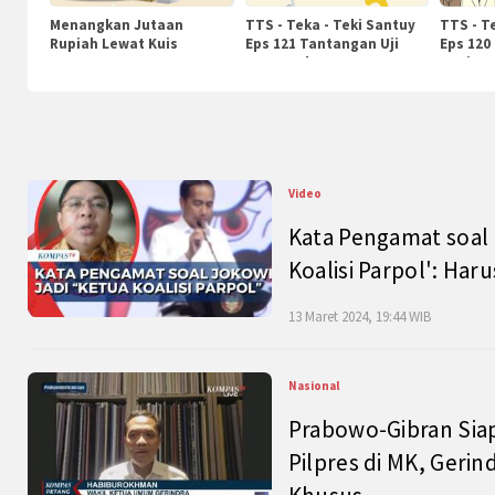
Menangkan Jutaan
TTS - Teka - Teki Santuy
TTS - T
Rupiah Lewat Kuis
Eps 121 Tantangan Uji
Eps 120
KompasTv
Pengetahuan
Nasiona
Video
Kata Pengamat soal 
Koalisi Parpol': Ha
13 Maret 2024, 19:44 WIB
Nasional
Prabowo-Gibran Sia
Pilpres di MK, Gerin