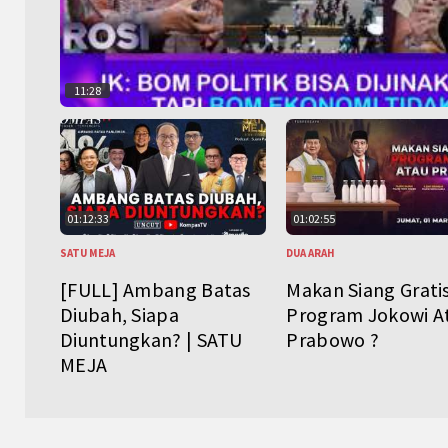
11:28
01:12:33
01:02:55
SATU MEJA
DUA ARAH
[FULL] Ambang Batas
Makan Siang Grati
Diubah, Siapa
Program Jokowi A
Diuntungkan? | SATU
Prabowo ?
MEJA