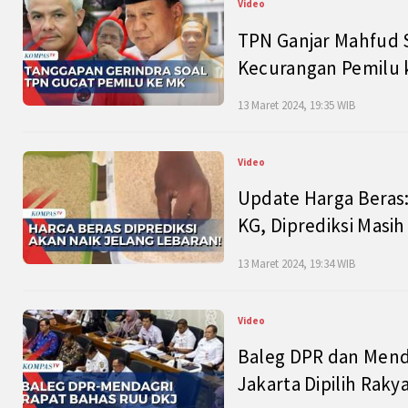
Video
TPN Ganjar Mahfud S
Kecurangan Pemilu k
13 Maret 2024, 19:35 WIB
Video
Update Harga Beras:
KG, Diprediksi Masi
13 Maret 2024, 19:34 WIB
Video
Baleg DPR dan Mend
Jakarta Dipilih Raky