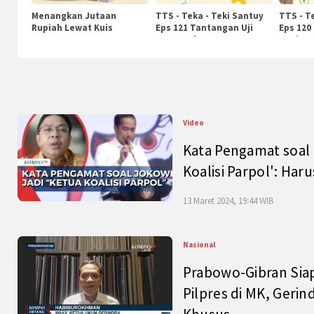
Menangkan Jutaan
TTS - Teka - Teki Santuy
TTS - T
Rupiah Lewat Kuis
Eps 121 Tantangan Uji
Eps 120
KompasTv
Pengetahuan
Nasiona
Video
Kata Pengamat soal 
Koalisi Parpol': Ha
13 Maret 2024, 19:44 WIB
Nasional
Prabowo-Gibran Sia
Pilpres di MK, Gerin