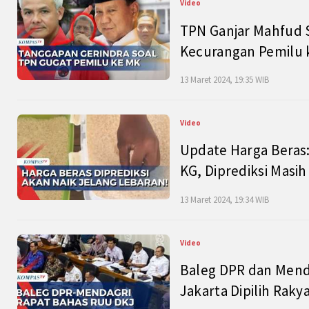
Video
TPN Ganjar Mahfud S
Kecurangan Pemilu k
13 Maret 2024, 19:35 WIB
Video
Update Harga Beras:
KG, Diprediksi Masi
13 Maret 2024, 19:34 WIB
Video
Baleg DPR dan Mend
Jakarta Dipilih Raky