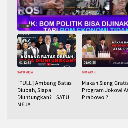
11:28
01:12:33
01:02:55
SATU MEJA
DUA ARAH
[FULL] Ambang Batas
Makan Siang Grati
Diubah, Siapa
Program Jokowi A
Diuntungkan? | SATU
Prabowo ?
MEJA