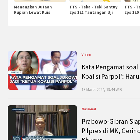
Menangkan Jutaan
TTS - Teka - Teki Santuy
TTS - T
Rupiah Lewat Kuis
Eps 121 Tantangan Uji
Eps 120
KompasTv
Pengetahuan
Nasiona
Video
Kata Pengamat soal 
Koalisi Parpol': Ha
13 Maret 2024, 19:44 WIB
Nasional
Prabowo-Gibran Sia
Pilpres di MK, Gerin