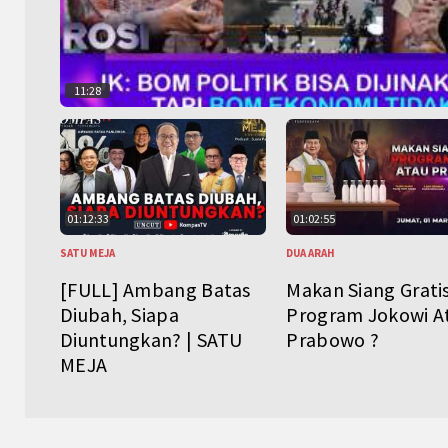
11:28
01:12:33
01:02:55
SATU MEJA
DUA ARAH
[FULL] Ambang Batas
Makan Siang Grati
Diubah, Siapa
Program Jokowi A
Diuntungkan? | SATU
Prabowo ?
MEJA