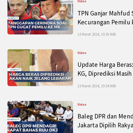
Video
TPN Ganjar Mahfud S
Kecurangan Pemilu k
13 Maret 2024, 19:35 WIB
Video
Update Harga Beras:
KG, Diprediksi Masi
13 Maret 2024, 19:34 WIB
Video
Baleg DPR dan Mend
Jakarta Dipilih Raky