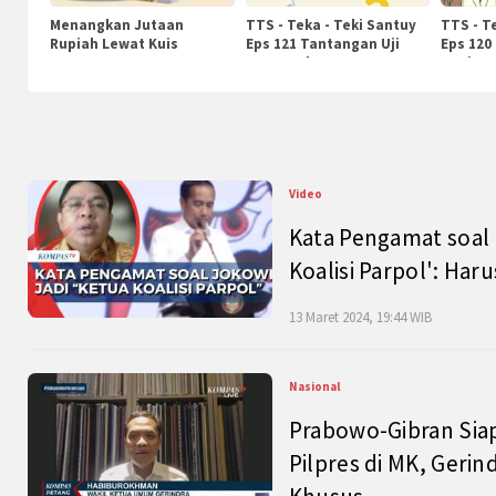
Menangkan Jutaan
TTS - Teka - Teki Santuy
TTS - T
Rupiah Lewat Kuis
Eps 121 Tantangan Uji
Eps 120
KompasTv
Pengetahuan
Nasiona
Video
Kata Pengamat soal 
Koalisi Parpol': Ha
13 Maret 2024, 19:44 WIB
Nasional
Prabowo-Gibran Sia
Pilpres di MK, Gerin