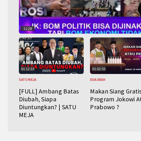
11:28
01:12:33
01:02:55
SATU MEJA
DUA ARAH
[FULL] Ambang Batas
Makan Siang Grati
Diubah, Siapa
Program Jokowi A
Diuntungkan? | SATU
Prabowo ?
MEJA