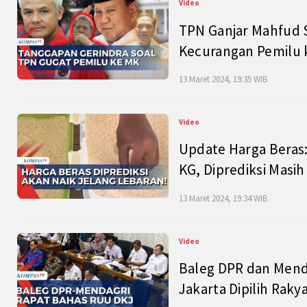
Video
TPN Ganjar Mahfud S
Kecurangan Pemilu k
13 Maret 2024, 19:35 WIB
Video
Update Harga Beras:
KG, Diprediksi Masi
13 Maret 2024, 19:34 WIB
Video
Baleg DPR dan Mend
Jakarta Dipilih Raky