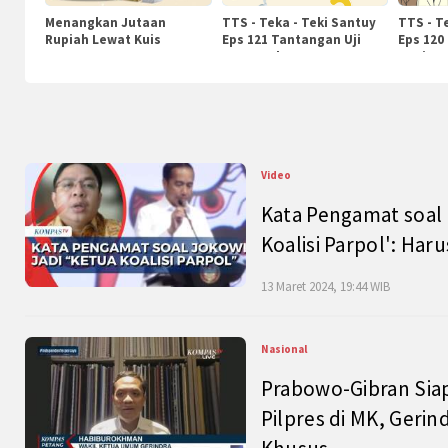
Menangkan Jutaan
TTS - Teka - Teki Santuy
TTS - T
Rupiah Lewat Kuis
Eps 121 Tantangan Uji
Eps 120
KompasTv
Pengetahuan
Nasiona
Video
Kata Pengamat soal 
Koalisi Parpol': Ha
13 Maret 2024, 19:44 WIB
Nasional
Prabowo-Gibran Sia
Pilpres di MK, Gerin