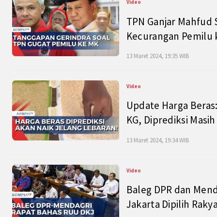
Video
TPN Ganjar Mahfud S
Kecurangan Pemilu k
13 Maret 2024, 19:35 WIB
Video
Update Harga Beras:
KG, Diprediksi Masi
13 Maret 2024, 19:34 WIB
Video
Baleg DPR dan Mend
Jakarta Dipilih Raky