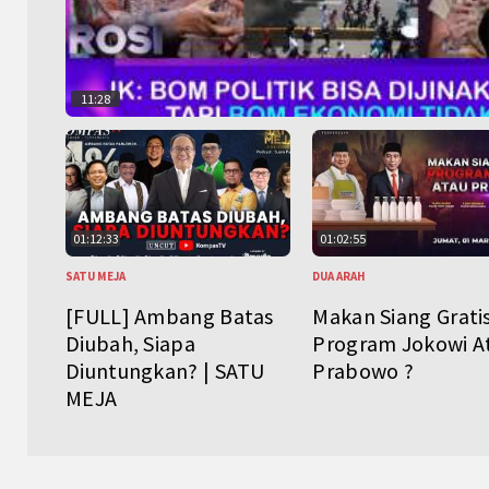
11:28
01:12:33
01:02:55
SATU MEJA
DUA ARAH
[FULL] Ambang Batas
Makan Siang Grati
Diubah, Siapa
Program Jokowi A
Diuntungkan? | SATU
Prabowo ?
MEJA