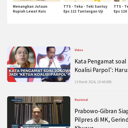
Menangkan Jutaan
TTS - Teka - Teki Santuy
TTS - T
Rupiah Lewat Kuis
Eps 121 Tantangan Uji
Eps 120
KompasTv
Pengetahuan
Nasiona
Video
Kata Pengamat soal 
Koalisi Parpol': Ha
13 Maret 2024, 19:44 WIB
Nasional
Prabowo-Gibran Sia
Pilpres di MK, Gerin