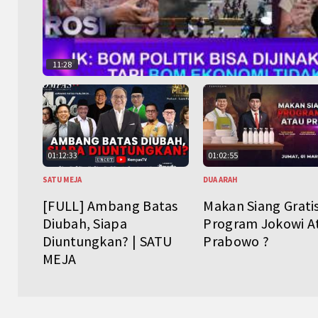
11:28
01:12:33
01:02:55
SATU MEJA
DUA ARAH
[FULL] Ambang Batas
Makan Siang Grati
Diubah, Siapa
Program Jokowi A
Diuntungkan? | SATU
Prabowo ?
MEJA