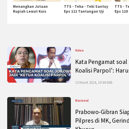
Menangkan Jutaan
TTS - Teka - Teki Santuy
TTS - T
Rupiah Lewat Kuis
Eps 121 Tantangan Uji
Eps 120
KompasTv
Pengetahuan
Nasiona
Video
Kata Pengamat soal 
Koalisi Parpol': Ha
13 Maret 2024, 19:44 WIB
Nasional
Prabowo-Gibran Sia
Pilpres di MK, Gerin