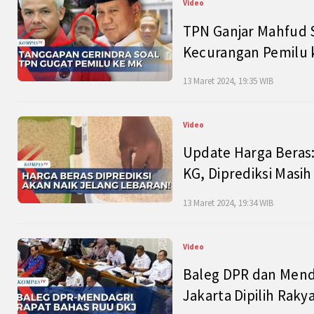
Video
TPN Ganjar Mahfud S
Kecurangan Pemilu k
13 Maret 2024, 19:35 WIB
Video
Update Harga Beras:
KG, Diprediksi Masi
13 Maret 2024, 19:34 WIB
Video
Baleg DPR dan Mend
Jakarta Dipilih Raky