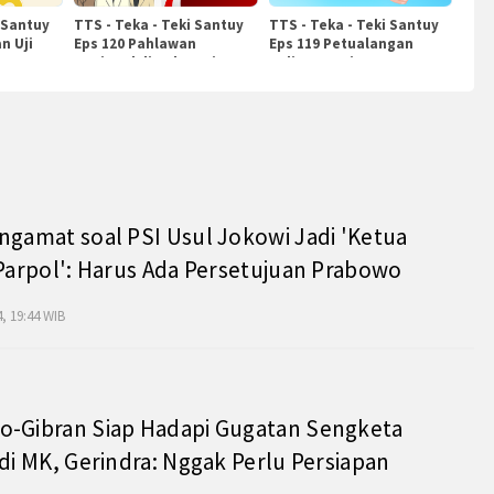
 Santuy
TTS - Teka - Teki Santuy
TTS - Teka - Teki Santuy
n Uji
Eps 120 Pahlawan
Eps 119 Petualangan
Nasional di Indonesia
Kuliner Dunia
ngamat soal PSI Usul Jokowi Jadi 'Ketua
 Parpol': Harus Ada Persetujuan Prabowo
, 19:44 WIB
o-Gibran Siap Hadapi Gugatan Sengketa
 di MK, Gerindra: Nggak Perlu Persiapan