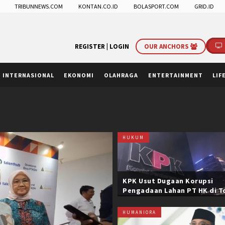
TRIBUNNEWS.COM
KONTAN.CO.ID
BOLASPORT.COM
GRID.ID
REGISTER |
LOGIN
OUR ANCHORS
INTERNASIONAL
EKONOMI
OLAHRAGA
ENTERTAINMENT
LIF
HUKUM
KPK Usut Dugaan Korupsi
Pengadaan Lahan PT HK di T
Trans Sumatera, Negara Rug
Belasan Miliar
HUMANIORA