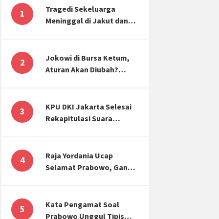
Tragedi Sekeluarga
1
Meninggal di Jakut dan
Malang, Masyarakat
Perlu Sadar Kesehatan
Mental-Finansial
Jokowi di Bursa Ketum,
2
Aturan Akan Diubah?
Begini Kata Waketum
Golkar
KPU DKI Jakarta Selesai
3
Rekapitulasi Suara
Pemilu, ini Hasil Suara
untuk Anies, Prabowo,
Ganjar
Raja Yordania Ucap
4
Selamat Prabowo, Ganjar
Gugat ke MK, Menteri
PUPR Banjir Sumbar [TOP
3 NEWS]
Kata Pengamat Soal
5
Prabowo Unggul Tipis