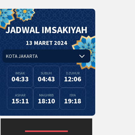
JADWAL IMSAKIYAH
13 MARET 2024
IMSAK
SUBUH
DZUHUR
04:33
04:43
12:06
ASHAR
MAGHRIB
ISYA
15:11
18:10
19:18