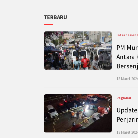
TERBARU
Internasiona
PM Mund
Antara 
Bersenj
13 Maret 2024
Regional
Update 
Penjari
13 Maret 2024