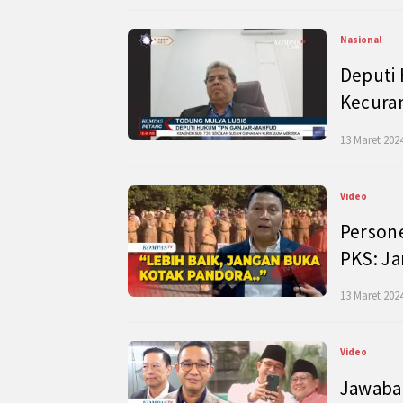
Nasional
Deputi
Kecura
13 Maret 2024
Video
Persone
PKS: J
13 Maret 2024
Video
Jawaban