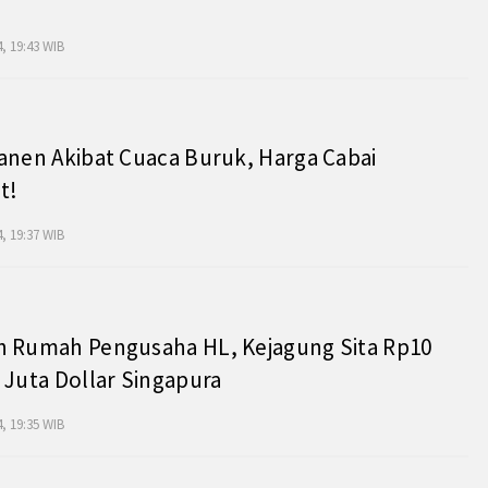
, 19:43 WIB
anen Akibat Cuaca Buruk, Harga Cabai
t!
, 19:37 WIB
h Rumah Pengusaha HL, Kejagung Sita Rp10
 Juta Dollar Singapura
, 19:35 WIB