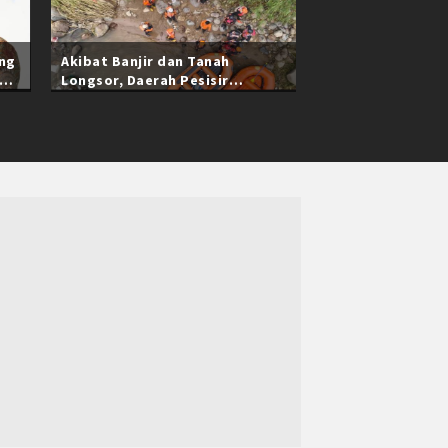
ang
Akibat Banjir dan Tanah
Longsor, Daerah Pesisir
Selatan Sumatra Barat Masih
Terisolasi