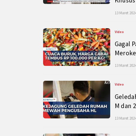
Khusus
13 Maret 2024
Video
Gagal P
Meroke
13 Maret 2024
Video
Geleda
M dan 2
13 Maret 2024