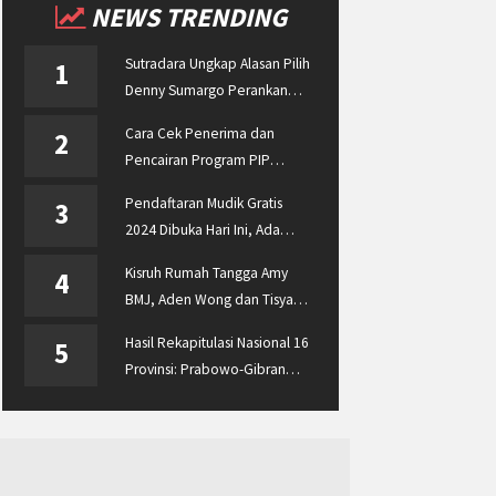
NEWS TRENDING
Sutradara Ungkap Alasan Pilih
1
Denny Sumargo Perankan
Ellyas Pical
Cara Cek Penerima dan
2
Pencairan Program PIP
Enterprise 2024 di
Pendaftaran Mudik Gratis
3
pip.kemdikbud.go.id
2024 Dibuka Hari Ini, Ada
BUMN ASABRI, Pemprov
Kisruh Rumah Tangga Amy
4
Jateng dan Dishub Jatim
BMJ, Aden Wong dan Tisya
Erni Diberitakan hingga
Hasil Rekapitulasi Nasional 16
5
Malaysia dan Singapura
Provinsi: Prabowo-Gibran
Unggul Disusul Ganjar-Mahfud