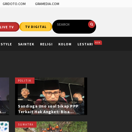
GRIDOTO.COM
GRAMEDIA.COM
LIVE TV
TV DIGITAL
NEW
ESTYLE
SAINTEK
RELIGI
KOLOM
LESTARI
POLITIK
Sandiaga Uno soal Sikap PPP
ol
Terkait Hak Angket: Bisa
i
Dikonfirmasi ke Pak Mardiono
SUMATRA