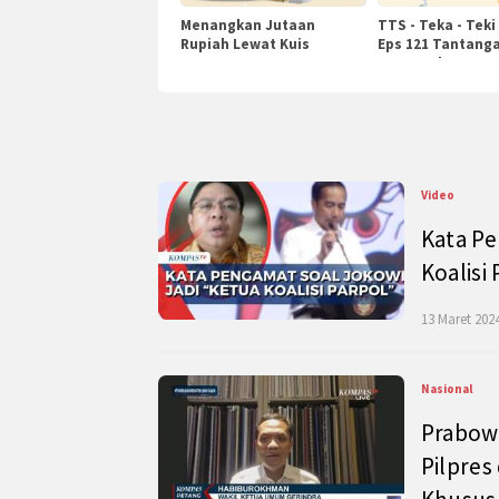
Menangkan Jutaan
TTS - Teka - Teki
Rupiah Lewat Kuis
Eps 121 Tantanga
KompasTv
Pengetahuan
Video
Kata Pe
Koalisi
13 Maret 2024
Nasional
Prabow
Pilpres