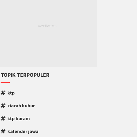
TOPIK TERPOPULER
ktp
ziarah kubur
ktp buram
kalender jawa