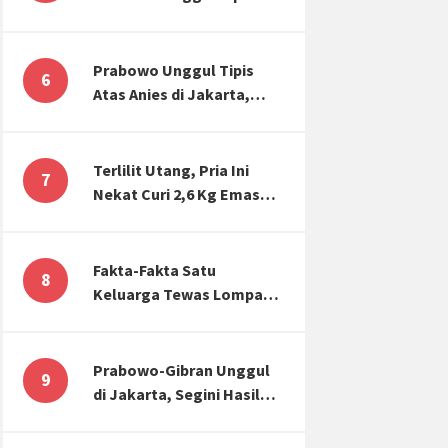
Atas Anies di Jakarta,
Kaitkan dengan Jokowi
Effect
Prabowo Unggul Tipis
6
Atas Anies di Jakarta,
Ternyata Begini Selisih
Suaranya di KPU!
Terlilit Utang, Pria Ini
7
Nekat Curi 2,6 Kg Emas
Hiasan Kubah Masjid
Fakta-Fakta Satu
8
Keluarga Tewas Lompat
dari Apartemen, Tangan
Terikat hingga Cium
Kening
Prabowo-Gibran Unggul
9
di Jakarta, Segini Hasil
Rekapitulasi KPU