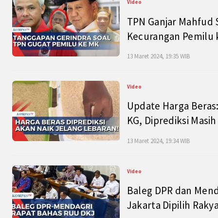
Video
TPN Ganjar Mahfud S
Kecurangan Pemilu k
13 Maret 2024, 19:35 WIB
Video
Update Harga Beras:
KG, Diprediksi Masi
13 Maret 2024, 19:34 WIB
Video
Baleg DPR dan Mend
Jakarta Dipilih Raky