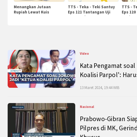
Menangkan Jutaan
TTS - Teka - Teki Santuy
TTS - T
Rupiah Lewat Kuis
Eps 121 Tantangan Uji
Eps 120
KompasTv
Pengetahuan
Nasiona
Video
Kata Pengamat soal 
Koalisi Parpol': Ha
13 Maret 2024, 19:44 WIB
Nasional
Prabowo-Gibran Sia
Pilpres di MK, Gerin