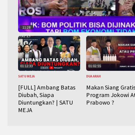
11:28
01:12:33
01:02:55
SATU MEJA
DUA ARAH
[FULL] Ambang Batas
Makan Siang Grati
Diubah, Siapa
Program Jokowi A
Diuntungkan? | SATU
Prabowo ?
MEJA