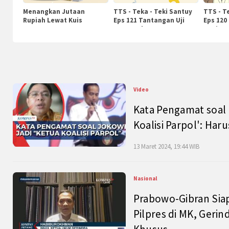
Menangkan Jutaan
TTS - Teka - Teki Santuy
TTS - T
Rupiah Lewat Kuis
Eps 121 Tantangan Uji
Eps 120
KompasTv
Pengetahuan
Nasiona
Video
Kata Pengamat soal 
Koalisi Parpol': Ha
13 Maret 2024, 19:44 WIB
Nasional
Prabowo-Gibran Sia
Pilpres di MK, Gerin