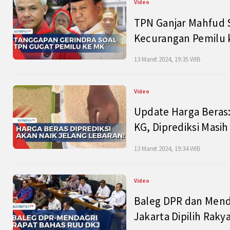
Video
TPN Ganjar Mahfud S
Kecurangan Pemilu k
13 Maret 2024, 19:35 WIB
Video
Update Harga Beras:
KG, Diprediksi Masi
13 Maret 2024, 19:34 WIB
Video
Baleg DPR dan Mend
Jakarta Dipilih Raky