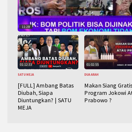
11:28
01:12:33
01:02:55
SATU MEJA
DUA ARAH
[FULL] Ambang Batas
Makan Siang Grati
Diubah, Siapa
Program Jokowi A
Diuntungkan? | SATU
Prabowo ?
MEJA