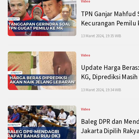
Video
TPN Ganjar Mahfud S
Kecurangan Pemilu k
13 Maret 2024, 19:35 WIB
Video
Update Harga Beras:
KG, Diprediksi Masi
13 Maret 2024, 19:34 WIB
Video
Baleg DPR dan Mend
Jakarta Dipilih Raky