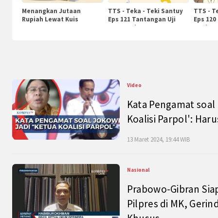
Menangkan Jutaan
TTS - Teka - Teki Santuy
TTS - T
Rupiah Lewat Kuis
Eps 121 Tantangan Uji
Eps 120
KompasTv
Pengetahuan
Nasiona
Video
Kata Pengamat soal 
Koalisi Parpol': Ha
13 Maret 2024, 19:44 WIB
Nasional
Prabowo-Gibran Sia
Pilpres di MK, Gerin