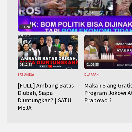
11:28
01:12:33
01:02:55
SATU MEJA
DUA ARAH
[FULL] Ambang Batas
Makan Siang Grati
Diubah, Siapa
Program Jokowi A
Diuntungkan? | SATU
Prabowo ?
MEJA