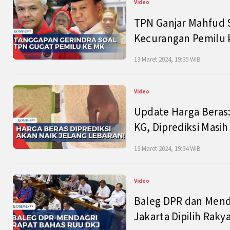
Video
TPN Ganjar Mahfud S
Kecurangan Pemilu k
13 Maret 2024, 19:35 WIB
Video
Update Harga Beras:
KG, Diprediksi Masi
13 Maret 2024, 19:34 WIB
Video
Baleg DPR dan Mend
Jakarta Dipilih Raky