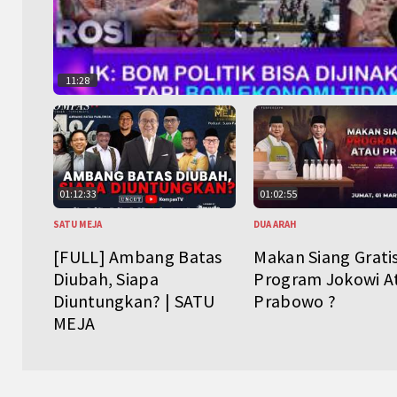
11:28
01:12:33
01:02:55
SATU MEJA
DUA ARAH
[FULL] Ambang Batas
Makan Siang Grati
Diubah, Siapa
Program Jokowi A
Diuntungkan? | SATU
Prabowo ?
MEJA