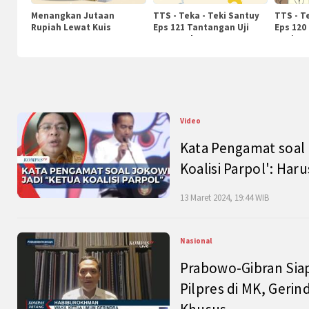
Menangkan Jutaan
TTS - Teka - Teki Santuy
TTS - T
Rupiah Lewat Kuis
Eps 121 Tantangan Uji
Eps 120
KompasTv
Pengetahuan
Nasiona
Video
Kata Pengamat soal 
Koalisi Parpol': Ha
13 Maret 2024, 19:44 WIB
Nasional
Prabowo-Gibran Sia
Pilpres di MK, Gerin