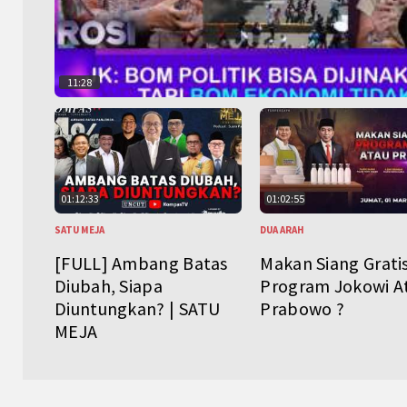
11:28
01:12:33
01:02:55
SATU MEJA
DUA ARAH
[FULL] Ambang Batas
Makan Siang Grati
Diubah, Siapa
Program Jokowi A
Diuntungkan? | SATU
Prabowo ?
MEJA