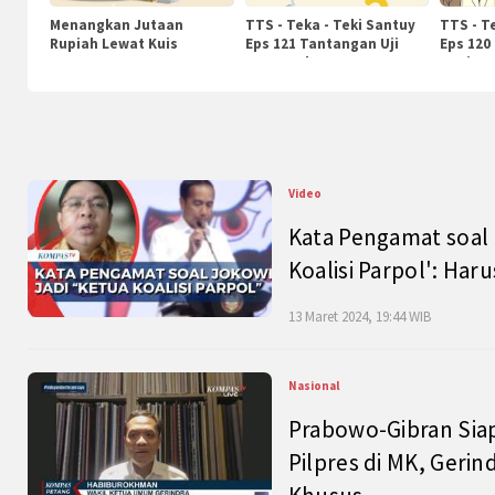
Menangkan Jutaan
TTS - Teka - Teki Santuy
TTS - T
Rupiah Lewat Kuis
Eps 121 Tantangan Uji
Eps 120
KompasTv
Pengetahuan
Nasiona
Video
Kata Pengamat soal 
Koalisi Parpol': Ha
13 Maret 2024, 19:44 WIB
Nasional
Prabowo-Gibran Sia
Pilpres di MK, Gerin