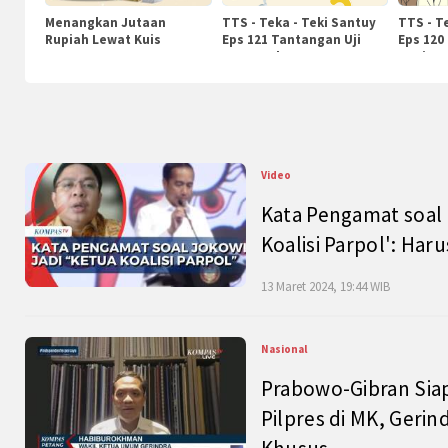
Menangkan Jutaan
TTS - Teka - Teki Santuy
TTS - T
Rupiah Lewat Kuis
Eps 121 Tantangan Uji
Eps 120
KompasTv
Pengetahuan
Nasiona
Video
Kata Pengamat soal 
Koalisi Parpol': Ha
13 Maret 2024, 19:44 WIB
Nasional
Prabowo-Gibran Sia
Pilpres di MK, Gerin