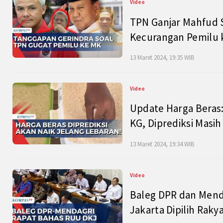
Video
TPN Ganjar Mahfud S
Kecurangan Pemilu k
13 Maret 2024, 19:35 WIB
Video
Update Harga Beras:
KG, Diprediksi Masi
13 Maret 2024, 19:34 WIB
Video
Baleg DPR dan Mend
Jakarta Dipilih Raky