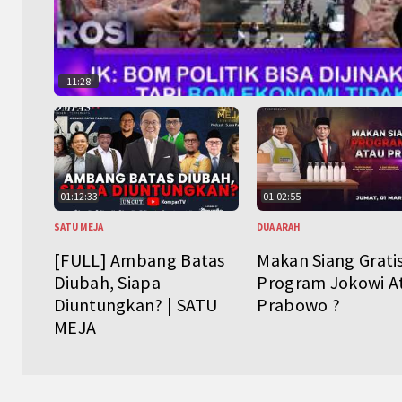
11:28
01:12:33
01:02:55
SATU MEJA
DUA ARAH
[FULL] Ambang Batas
Makan Siang Grati
Diubah, Siapa
Program Jokowi A
Diuntungkan? | SATU
Prabowo ?
MEJA