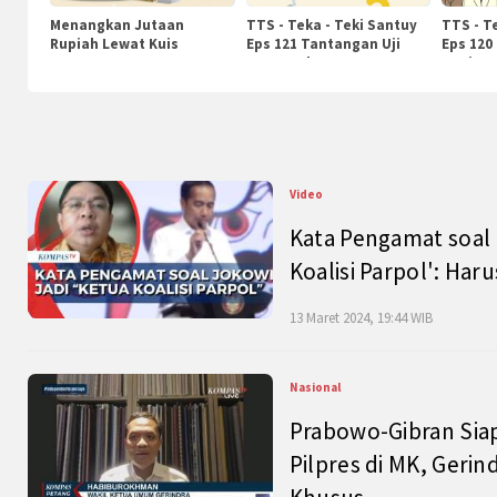
Menangkan Jutaan
TTS - Teka - Teki Santuy
TTS - T
Rupiah Lewat Kuis
Eps 121 Tantangan Uji
Eps 120
KompasTv
Pengetahuan
Nasiona
Video
Kata Pengamat soal 
Koalisi Parpol': Ha
13 Maret 2024, 19:44 WIB
Nasional
Prabowo-Gibran Sia
Pilpres di MK, Gerin