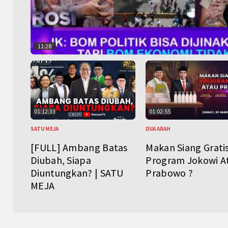
11:28
01:12:33
01:02:55
SATU MEJA
DUA ARAH
[FULL] Ambang Batas
Makan Siang Grati
Diubah, Siapa
Program Jokowi A
Diuntungkan? | SATU
Prabowo ?
MEJA