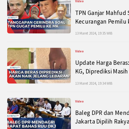
Video
TPN Ganjar Mahfud S
Kecurangan Pemilu k
13 Maret 2024, 19:35 WIB
Video
Update Harga Beras:
KG, Diprediksi Masi
13 Maret 2024, 19:34 WIB
Video
Baleg DPR dan Mend
Jakarta Dipilih Raky