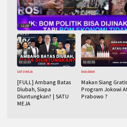
11:28
01:12:33
01:02:55
SATU MEJA
DUA ARAH
[FULL] Ambang Batas
Makan Siang Grati
Diubah, Siapa
Program Jokowi A
Diuntungkan? | SATU
Prabowo ?
MEJA