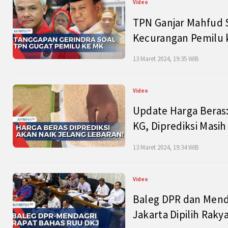
Video
TPN Ganjar Mahfud S
Kecurangan Pemilu k
13 Maret 2024, 19:35 WIB
Video
Update Harga Beras:
KG, Diprediksi Masi
13 Maret 2024, 19:34 WIB
Video
Baleg DPR dan Mend
Jakarta Dipilih Raky