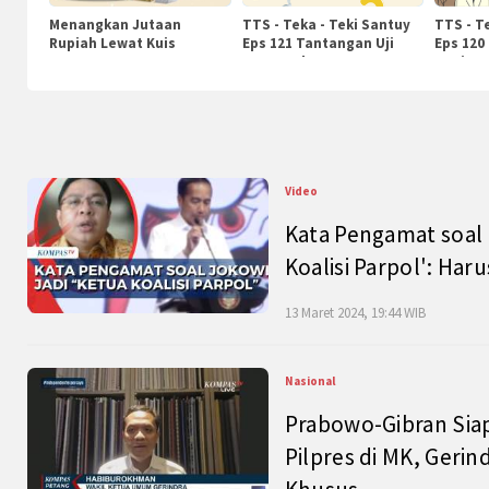
Menangkan Jutaan
TTS - Teka - Teki Santuy
TTS - T
Rupiah Lewat Kuis
Eps 121 Tantangan Uji
Eps 120
KompasTv
Pengetahuan
Nasiona
Video
Kata Pengamat soal 
Koalisi Parpol': Ha
13 Maret 2024, 19:44 WIB
Nasional
Prabowo-Gibran Sia
Pilpres di MK, Gerin