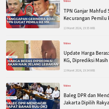
Video
TPN Ganjar Mahfud S
Kecurangan Pemilu k
13 Maret 2024, 19:35 WIB
Video
Update Harga Beras:
KG, Diprediksi Masi
13 Maret 2024, 19:34 WIB
Video
Baleg DPR dan Mend
Jakarta Dipilih Raky