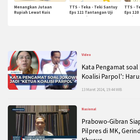
Menangkan Jutaan
TTS - Teka - Teki Santuy
TTS - T
Rupiah Lewat Kuis
Eps 121 Tantangan Uji
Eps 120
KompasTv
Pengetahuan
Nasiona
Video
Kata Pengamat soal 
Koalisi Parpol': Ha
13 Maret 2024, 19:44 WIB
Nasional
Prabowo-Gibran Sia
Pilpres di MK, Gerin