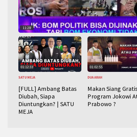
11:28
01:12:33
01:02:55
SATU MEJA
DUA ARAH
[FULL] Ambang Batas
Makan Siang Grati
Diubah, Siapa
Program Jokowi A
Diuntungkan? | SATU
Prabowo ?
MEJA