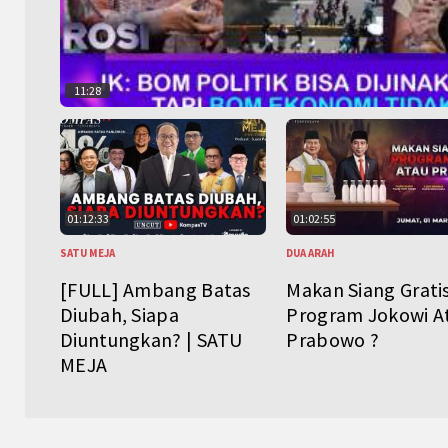
11:28
01:12:33
01:02:55
SATU MEJA
DUA ARAH
[FULL] Ambang Batas
Makan Siang Grati
Diubah, Siapa
Program Jokowi A
Diuntungkan? | SATU
Prabowo ?
MEJA