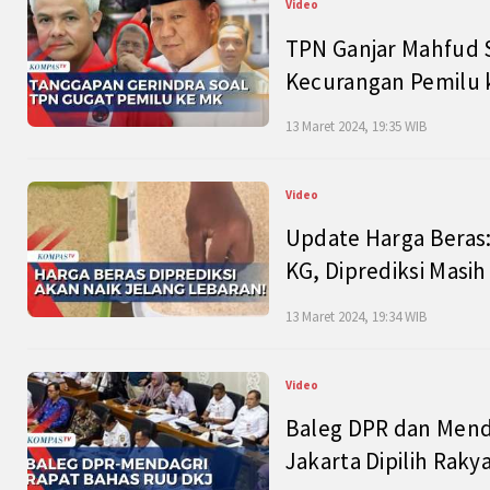
Video
TPN Ganjar Mahfud S
Kecurangan Pemilu k
13 Maret 2024, 19:35 WIB
Video
Update Harga Beras:
KG, Diprediksi Masi
13 Maret 2024, 19:34 WIB
Video
Baleg DPR dan Mend
Jakarta Dipilih Raky