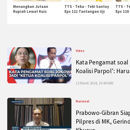
Menangkan Jutaan
TTS - Teka - Teki Santuy
TTS - T
Rupiah Lewat Kuis
Eps 121 Tantangan Uji
Eps 120
KompasTv
Pengetahuan
Nasiona
Video
Kata Pengamat soal 
Koalisi Parpol': Ha
13 Maret 2024, 19:44 WIB
Nasional
Prabowo-Gibran Sia
Pilpres di MK, Gerin