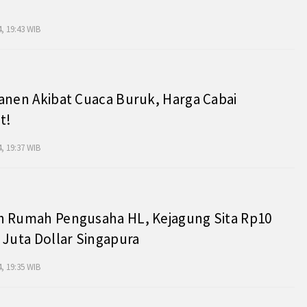
, 19:43 WIB
anen Akibat Cuaca Buruk, Harga Cabai
t!
, 19:37 WIB
h Rumah Pengusaha HL, Kejagung Sita Rp10
 Juta Dollar Singapura
, 19:35 WIB