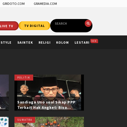
GRIDOTO.COM
GRAMEDIA.COM
LIVE TV
TV DIGITAL
NEW
ESTYLE
SAINTEK
RELIGI
KOLOM
LESTARI
POLITIK
Sandiaga Uno soal Sikap PPP
ol
Terkait Hak Angket: Bisa
i
Dikonfirmasi ke Pak Mardiono
SUMATRA