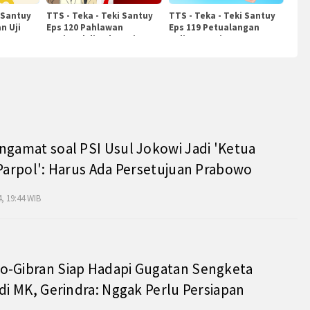
 Santuy
TTS - Teka - Teki Santuy
TTS - Teka - Teki Santuy
n Uji
Eps 120 Pahlawan
Eps 119 Petualangan
Nasional di Indonesia
Kuliner Dunia
ngamat soal PSI Usul Jokowi Jadi 'Ketua
 Parpol': Harus Ada Persetujuan Prabowo
, 19:44 WIB
o-Gibran Siap Hadapi Gugatan Sengketa
 di MK, Gerindra: Nggak Perlu Persiapan