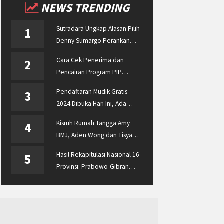
NEWS TRENDING
Sutradara Ungkap Alasan Pilih
1
Denny Sumargo Perankan
Ellyas Pical
Cara Cek Penerima dan
2
Pencairan Program PIP
Enterprise 2024 di
Pendaftaran Mudik Gratis
3
pip.kemdikbud.go.id
2024 Dibuka Hari Ini, Ada
BUMN ASABRI, Pemprov
Kisruh Rumah Tangga Amy
4
Jateng dan Dishub Jatim
BMJ, Aden Wong dan Tisya
Erni Diberitakan hingga
Hasil Rekapitulasi Nasional 16
5
Malaysia dan Singapura
Provinsi: Prabowo-Gibran
Unggul Disusul Ganjar-Mahfud