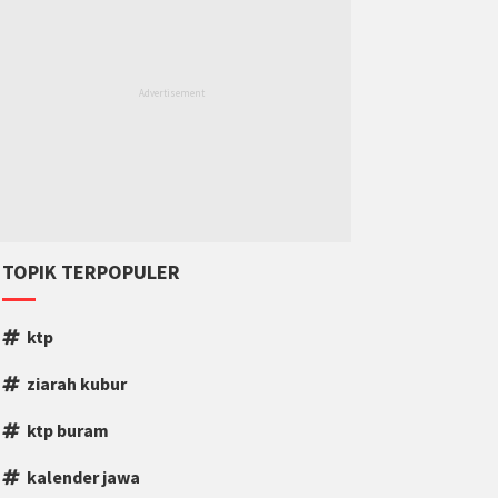
TOPIK TERPOPULER
ktp
ziarah kubur
ktp buram
kalender jawa