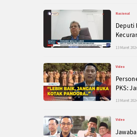
Nasional
Deputi
Kecura
13 Maret 2024
Video
Persone
PKS: J
13 Maret 2024
Video
Jawaban