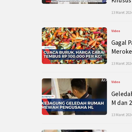
Khusus
13 Maret 2024
Video
Gagal P
Meroke
13 Maret 2024
Video
Geleda
M dan 2
13 Maret 2024