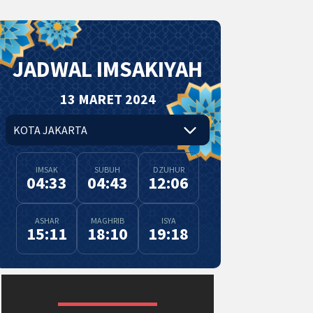
JADWAL IMSAKIYAH
13 MARET 2024
IMSAK
SUBUH
DZUHUR
04:33
04:43
12:06
ASHAR
MAGHRIB
ISYA
15:11
18:10
19:18