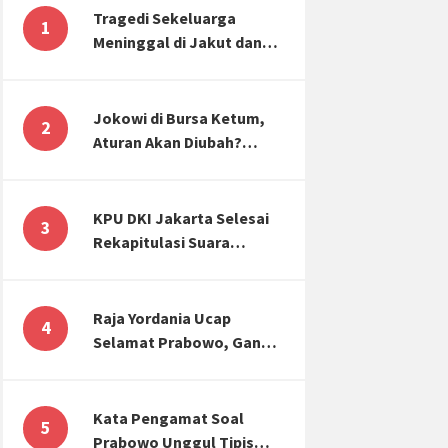
Tragedi Sekeluarga
1
Meninggal di Jakut dan
Malang, Masyarakat
Perlu Sadar Kesehatan
Mental-Finansial
Jokowi di Bursa Ketum,
2
Aturan Akan Diubah?
Begini Kata Waketum
Golkar
KPU DKI Jakarta Selesai
3
Rekapitulasi Suara
Pemilu, ini Hasil Suara
untuk Anies, Prabowo,
Ganjar
Raja Yordania Ucap
4
Selamat Prabowo, Ganjar
Gugat ke MK, Menteri
PUPR Banjir Sumbar [TOP
3 NEWS]
Kata Pengamat Soal
5
Prabowo Unggul Tipis