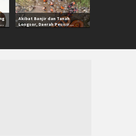
ang
Akibat Banjir dan Tanah
Longsor, Daerah Pesisir
Selatan Sumatra Barat Masih
Terisolasi