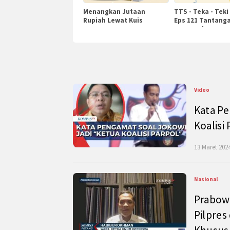
Menangkan Jutaan
TTS - Teka - Teki
Rupiah Lewat Kuis
Eps 121 Tantanga
KompasTv
Pengetahuan
Video
Kata Pe
Koalisi
13 Maret 2024
Nasional
Prabow
Pilpres