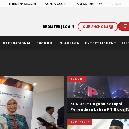
TRIBUNNEWS.COM
KONTAN.CO.ID
BOLASPORT.COM
GRID.ID
REGISTER |
LOGIN
OUR ANCHORS
INTERNASIONAL
EKONOMI
OLAHRAGA
ENTERTAINMENT
LIF
HUKUM
KPK Usut Dugaan Korupsi
Pengadaan Lahan PT HK di T
Trans Sumatera, Negara Rug
Belasan Miliar
HUMANIORA