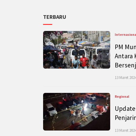
TERBARU
Internasiona
PM Mund
Antara 
Bersenj
13 Maret 2024
Regional
Update 
Penjari
13 Maret 2024