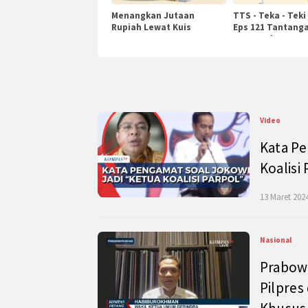
Menangkan Jutaan
TTS - Teka - Teki
Rupiah Lewat Kuis
Eps 121 Tantanga
KompasTv
Pengetahuan
Video
Kata Pe
Koalisi
13 Maret 2024
Nasional
Prabow
Pilpres