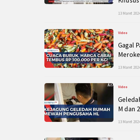
Khusus
13 Maret 2024
Video
Gagal P
Meroke
13 Maret 2024
Video
Geleda
M dan 2
13 Maret 2024