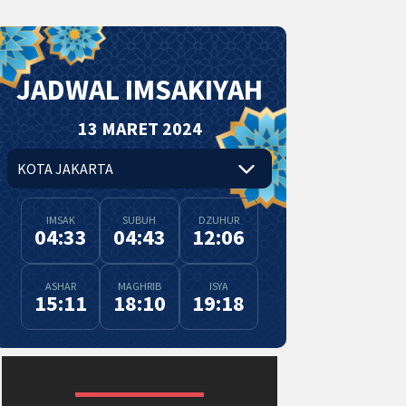
JADWAL IMSAKIYAH
13 MARET 2024
IMSAK
SUBUH
DZUHUR
04:33
04:43
12:06
ASHAR
MAGHRIB
ISYA
15:11
18:10
19:18