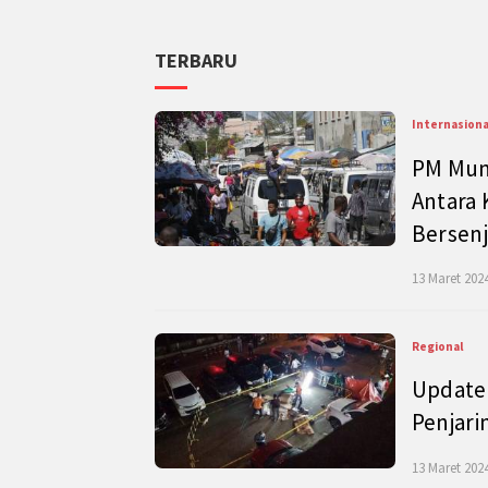
TERBARU
Internasiona
PM Mund
Antara 
Bersenj
13 Maret 2024
Regional
Update 
Penjari
13 Maret 2024