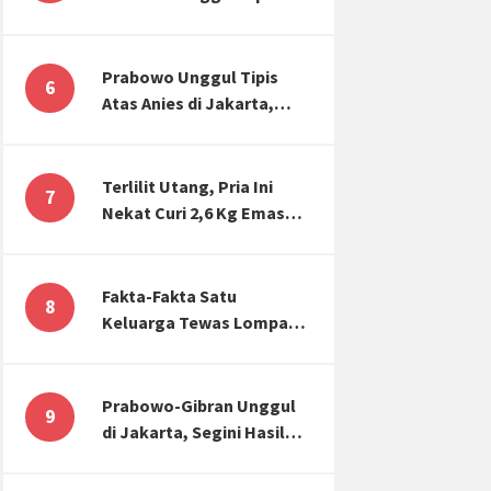
Atas Anies di Jakarta,
Kaitkan dengan Jokowi
Effect
Prabowo Unggul Tipis
6
Atas Anies di Jakarta,
Ternyata Begini Selisih
Suaranya di KPU!
Terlilit Utang, Pria Ini
7
Nekat Curi 2,6 Kg Emas
Hiasan Kubah Masjid
Fakta-Fakta Satu
8
Keluarga Tewas Lompat
dari Apartemen, Tangan
Terikat hingga Cium
Kening
Prabowo-Gibran Unggul
9
di Jakarta, Segini Hasil
Rekapitulasi KPU