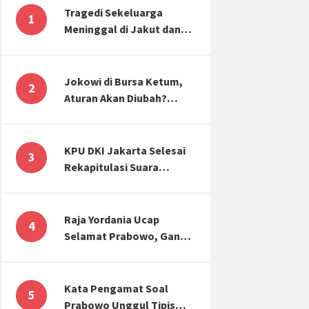
Tragedi Sekeluarga
1
Meninggal di Jakut dan
Malang, Masyarakat
Perlu Sadar Kesehatan
Mental-Finansial
Jokowi di Bursa Ketum,
2
Aturan Akan Diubah?
Begini Kata Waketum
Golkar
KPU DKI Jakarta Selesai
3
Rekapitulasi Suara
Pemilu, ini Hasil Suara
untuk Anies, Prabowo,
Ganjar
Raja Yordania Ucap
4
Selamat Prabowo, Ganjar
Gugat ke MK, Menteri
PUPR Banjir Sumbar [TOP
3 NEWS]
Kata Pengamat Soal
5
Prabowo Unggul Tipis