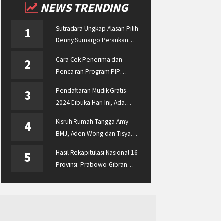
NEWS TRENDING
Sutradara Ungkap Alasan Pilih
1
Denny Sumargo Perankan
Ellyas Pical
Cara Cek Penerima dan
2
Pencairan Program PIP
Enterprise 2024 di
Pendaftaran Mudik Gratis
3
pip.kemdikbud.go.id
2024 Dibuka Hari Ini, Ada
BUMN ASABRI, Pemprov
Kisruh Rumah Tangga Amy
4
Jateng dan Dishub Jatim
BMJ, Aden Wong dan Tisya
Erni Diberitakan hingga
Hasil Rekapitulasi Nasional 16
5
Malaysia dan Singapura
Provinsi: Prabowo-Gibran
Unggul Disusul Ganjar-Mahfud