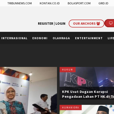
TRIBUNNEWS.COM
KONTAN.CO.ID
BOLASPORT.COM
GRID.ID
REGISTER |
LOGIN
OUR ANCHORS
INTERNASIONAL
EKONOMI
OLAHRAGA
ENTERTAINMENT
LIF
HUKUM
KPK Usut Dugaan Korupsi
Pengadaan Lahan PT HK di T
Trans Sumatera, Negara Rug
Belasan Miliar
HUMANIORA