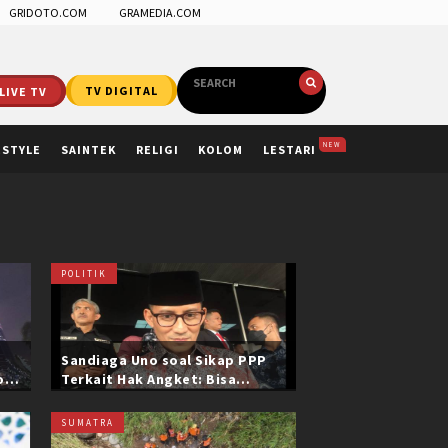
GRIDOTO.COM
GRAMEDIA.COM
LIVE TV
TV DIGITAL
NEW
ESTYLE
SAINTEK
RELIGI
KOLOM
LESTARI
POLITIK
Sandiaga Uno soal Sikap PPP
ol
Terkait Hak Angket: Bisa
i
Dikonfirmasi ke Pak Mardiono
SUMATRA