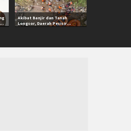
ang
Akibat Banjir dan Tanah
Longsor, Daerah Pesisir
Selatan Sumatra Barat Masih
Terisolasi