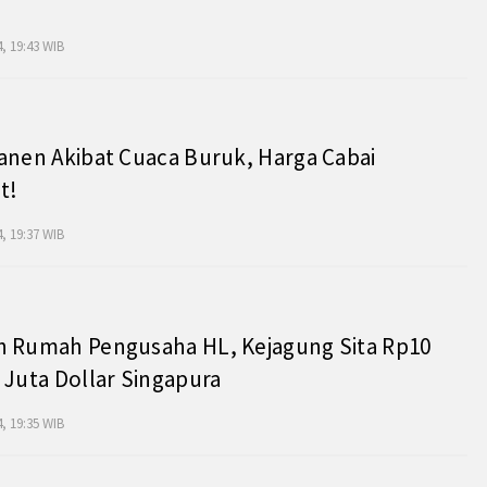
, 19:43 WIB
anen Akibat Cuaca Buruk, Harga Cabai
t!
, 19:37 WIB
h Rumah Pengusaha HL, Kejagung Sita Rp10
 Juta Dollar Singapura
, 19:35 WIB