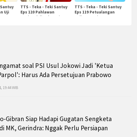
 Santuy
TTS - Teka - Teki Santuy
TTS - Teka - Teki Santuy
n Uji
Eps 120 Pahlawan
Eps 119 Petualangan
Nasional di Indonesia
Kuliner Dunia
ngamat soal PSI Usul Jokowi Jadi 'Ketua
 Parpol': Harus Ada Persetujuan Prabowo
, 19:44 WIB
o-Gibran Siap Hadapi Gugatan Sengketa
 di MK, Gerindra: Nggak Perlu Persiapan