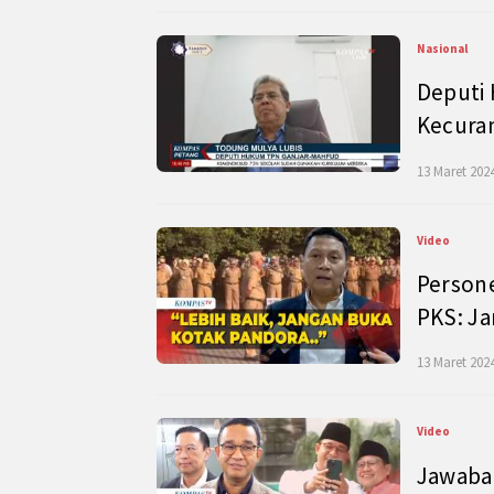
Nasional
Deputi
Kecura
13 Maret 2024
Video
Persone
PKS: J
13 Maret 2024
Video
Jawaban