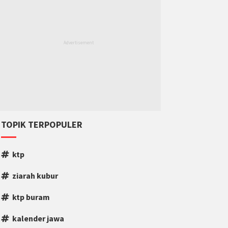
TOPIK TERPOPULER
ktp
ziarah kubur
ktp buram
kalender jawa