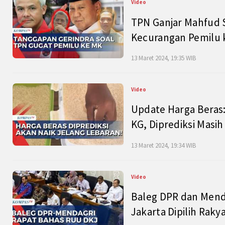
Video
TPN Ganjar Mahfud S
Kecurangan Pemilu k
13 Maret 2024, 19:35 WIB
Video
Update Harga Beras:
KG, Diprediksi Masi
13 Maret 2024, 19:34 WIB
Video
Baleg DPR dan Mend
Jakarta Dipilih Raky