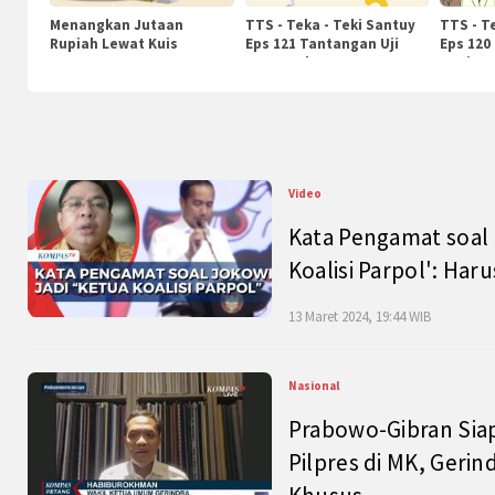
Menangkan Jutaan
TTS - Teka - Teki Santuy
TTS - T
Rupiah Lewat Kuis
Eps 121 Tantangan Uji
Eps 120
KompasTv
Pengetahuan
Nasiona
Video
Kata Pengamat soal 
Koalisi Parpol': Ha
13 Maret 2024, 19:44 WIB
Nasional
Prabowo-Gibran Sia
Pilpres di MK, Gerin