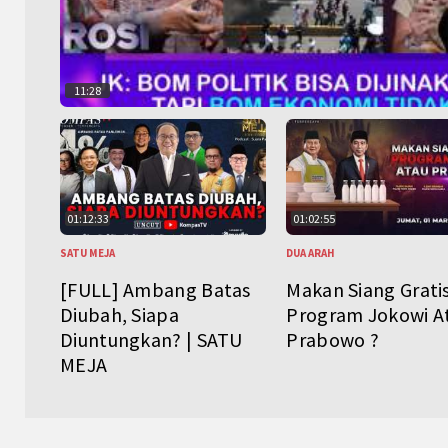
11:28
01:12:33
01:02:55
SATU MEJA
DUA ARAH
[FULL] Ambang Batas
Makan Siang Grati
Diubah, Siapa
Program Jokowi A
Diuntungkan? | SATU
Prabowo ?
MEJA