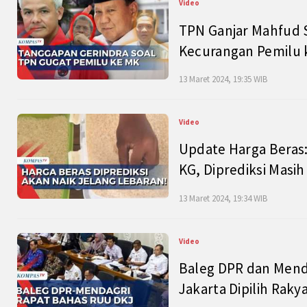
Video
TPN Ganjar Mahfud S
Kecurangan Pemilu k
13 Maret 2024, 19:35 WIB
Video
Update Harga Beras:
KG, Diprediksi Masi
13 Maret 2024, 19:34 WIB
Video
Baleg DPR dan Mend
Jakarta Dipilih Raky