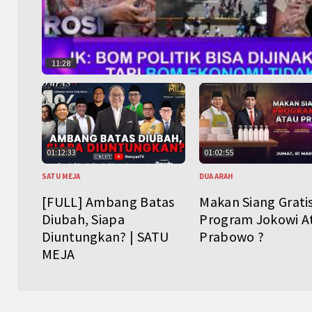
11:28
01:12:33
01:02:55
SATU MEJA
DUA ARAH
[FULL] Ambang Batas
Makan Siang Grati
Diubah, Siapa
Program Jokowi A
Diuntungkan? | SATU
Prabowo ?
MEJA