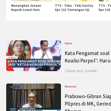
Menangkan Jutaan
TTS - Teka - Teki Santuy
TTS - T
Rupiah Lewat Kuis
Eps 121 Tantangan Uji
Eps 120
KompasTv
Pengetahuan
Nasiona
Video
Kata Pengamat soal 
Koalisi Parpol': Ha
13 Maret 2024, 19:44 WIB
Nasional
Prabowo-Gibran Sia
Pilpres di MK, Gerin