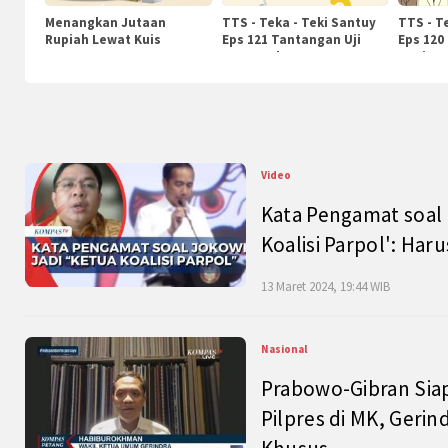
Menangkan Jutaan
TTS - Teka - Teki Santuy
TTS - T
Rupiah Lewat Kuis
Eps 121 Tantangan Uji
Eps 120
KompasTv
Pengetahuan
Nasiona
Video
Kata Pengamat soal 
Koalisi Parpol': Ha
13 Maret 2024, 19:44 WIB
Nasional
Prabowo-Gibran Sia
Pilpres di MK, Gerin