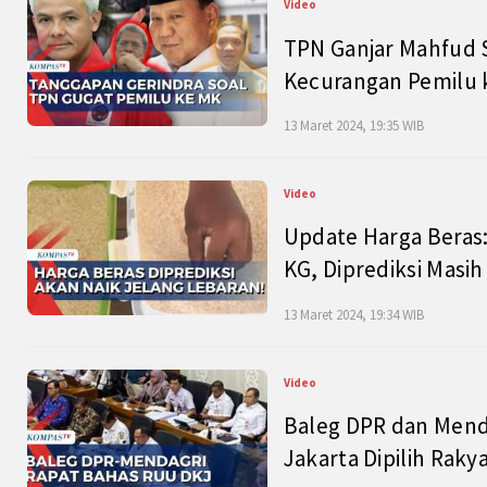
Video
TPN Ganjar Mahfud S
Kecurangan Pemilu k
13 Maret 2024, 19:35 WIB
Video
Update Harga Beras:
KG, Diprediksi Masi
13 Maret 2024, 19:34 WIB
Video
Baleg DPR dan Mend
Jakarta Dipilih Raky