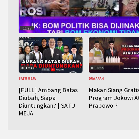
11:28
01:12:33
01:02:55
SATU MEJA
DUA ARAH
[FULL] Ambang Batas
Makan Siang Grati
Diubah, Siapa
Program Jokowi A
Diuntungkan? | SATU
Prabowo ?
MEJA