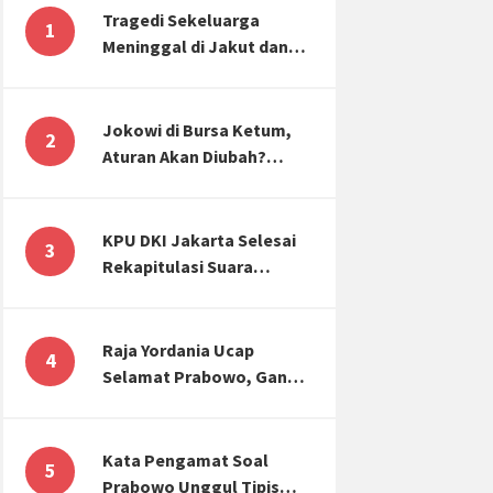
Tragedi Sekeluarga
1
Meninggal di Jakut dan
Malang, Masyarakat
Perlu Sadar Kesehatan
Mental-Finansial
Jokowi di Bursa Ketum,
2
Aturan Akan Diubah?
Begini Kata Waketum
Golkar
KPU DKI Jakarta Selesai
3
Rekapitulasi Suara
Pemilu, ini Hasil Suara
untuk Anies, Prabowo,
Ganjar
Raja Yordania Ucap
4
Selamat Prabowo, Ganjar
Gugat ke MK, Menteri
PUPR Banjir Sumbar [TOP
3 NEWS]
Kata Pengamat Soal
5
Prabowo Unggul Tipis