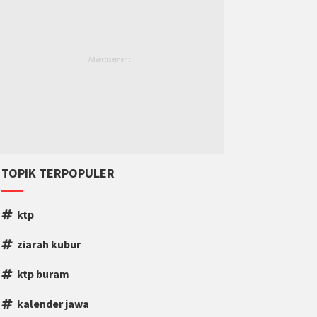
TOPIK TERPOPULER
ktp
ziarah kubur
ktp buram
kalender jawa