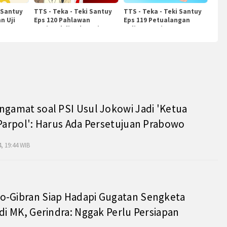
 Santuy
TTS - Teka - Teki Santuy
TTS - Teka - Teki Santuy
n Uji
Eps 120 Pahlawan
Eps 119 Petualangan
Nasional di Indonesia
Kuliner Dunia
ngamat soal PSI Usul Jokowi Jadi 'Ketua
 Parpol': Harus Ada Persetujuan Prabowo
, 19:44 WIB
o-Gibran Siap Hadapi Gugatan Sengketa
 di MK, Gerindra: Nggak Perlu Persiapan