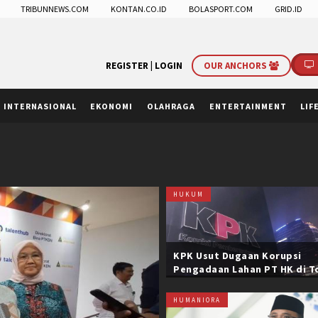
TRIBUNNEWS.COM
KONTAN.CO.ID
BOLASPORT.COM
GRID.ID
REGISTER |
LOGIN
OUR ANCHORS
INTERNASIONAL
EKONOMI
OLAHRAGA
ENTERTAINMENT
LIF
HUKUM
KPK Usut Dugaan Korupsi
Pengadaan Lahan PT HK di T
Trans Sumatera, Negara Rug
Belasan Miliar
HUMANIORA