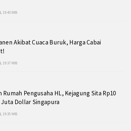
, 19:43 WIB
anen Akibat Cuaca Buruk, Harga Cabai
t!
, 19:37 WIB
h Rumah Pengusaha HL, Kejagung Sita Rp10
 Juta Dollar Singapura
, 19:35 WIB