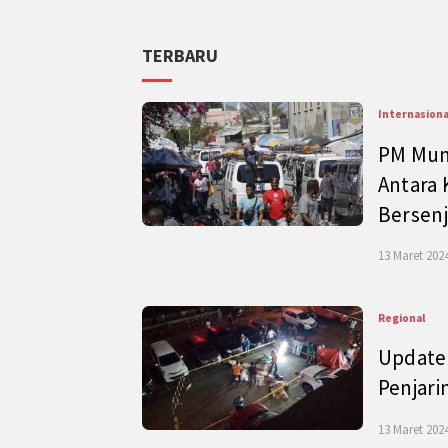
TERBARU
Internasiona
PM Mund
Antara 
Bersenj
13 Maret 2024
Regional
Update 
Penjari
13 Maret 2024