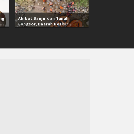
ang
Akibat Banjir dan Tanah
Longsor, Daerah Pesisir
Selatan Sumatra Barat Masih
Terisolasi