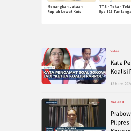
Menangkan Jutaan
TTS - Teka - Teki
Rupiah Lewat Kuis
Eps 121 Tantanga
KompasTv
Pengetahuan
Video
Kata Pe
Koalisi
13 Maret 2024
Nasional
Prabow
Pilpres