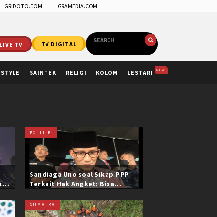
GRIDOTO.COM
GRAMEDIA.COM
LIVE TV
TV DIGITAL
NEW
ESTYLE
SAINTEK
RELIGI
KOLOM
LESTARI
POLITIK
Sandiaga Uno soal Sikap PPP
ol
Terkait Hak Angket: Bisa
i
Dikonfirmasi ke Pak Mardiono
SUMATRA