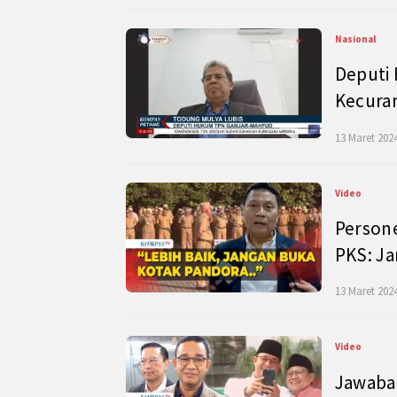
Nasional
Deputi
Kecura
13 Maret 2024
Video
Persone
PKS: J
13 Maret 2024
Video
Jawaban