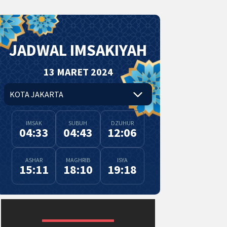
JADWAL IMSAKIYAH
13 MARET 2024
IMSAK
SUBUH
DZUHUR
04:33
04:43
12:06
ASHAR
MAGHRIB
ISYA
15:11
18:10
19:18