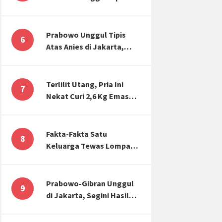
Atas Anies di Jakarta,
Kaitkan dengan Jokowi
Effect
Prabowo Unggul Tipis
6
Atas Anies di Jakarta,
Ternyata Begini Selisih
Suaranya di KPU!
Terlilit Utang, Pria Ini
7
Nekat Curi 2,6 Kg Emas
Hiasan Kubah Masjid
Fakta-Fakta Satu
8
Keluarga Tewas Lompat
dari Apartemen, Tangan
Terikat hingga Cium
Kening
Prabowo-Gibran Unggul
9
di Jakarta, Segini Hasil
Rekapitulasi KPU