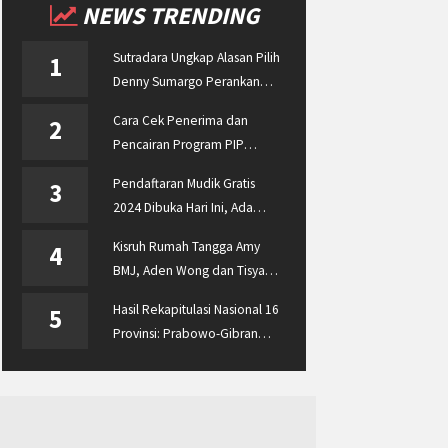
NEWS TRENDING
Sutradara Ungkap Alasan Pilih
1
Denny Sumargo Perankan
Ellyas Pical
Cara Cek Penerima dan
2
Pencairan Program PIP
Enterprise 2024 di
Pendaftaran Mudik Gratis
3
pip.kemdikbud.go.id
2024 Dibuka Hari Ini, Ada
BUMN ASABRI, Pemprov
Kisruh Rumah Tangga Amy
4
Jateng dan Dishub Jatim
BMJ, Aden Wong dan Tisya
Erni Diberitakan hingga
Hasil Rekapitulasi Nasional 16
5
Malaysia dan Singapura
Provinsi: Prabowo-Gibran
Unggul Disusul Ganjar-Mahfud