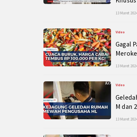
Khusus
13 Maret 2024
Video
Gagal P
Meroke
13 Maret 2024
Video
Geleda
M dan 2
13 Maret 2024