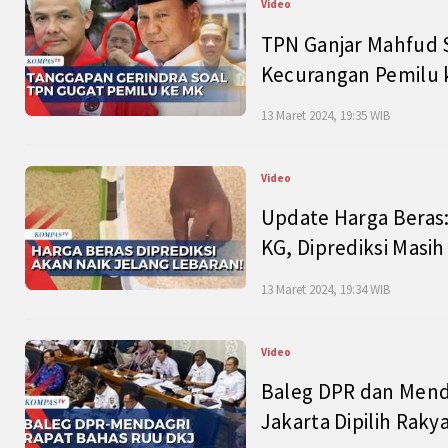
Video
TPN Ganjar Mahfud S
Kecurangan Pemilu k
13 Maret 2024, 19:35 WIB
Video
Update Harga Beras:
KG, Diprediksi Masi
13 Maret 2024, 19:34 WIB
Video
Baleg DPR dan Mend
Jakarta Dipilih Raky