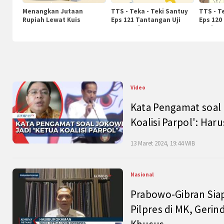
Menangkan Jutaan
TTS - Teka - Teki Santuy
TTS - T
Rupiah Lewat Kuis
Eps 121 Tantangan Uji
Eps 120
KompasTv
Pengetahuan
Nasiona
Video
Kata Pengamat soal 
Koalisi Parpol': Ha
13 Maret 2024, 19:44 WIB
Nasional
Prabowo-Gibran Sia
Pilpres di MK, Gerin