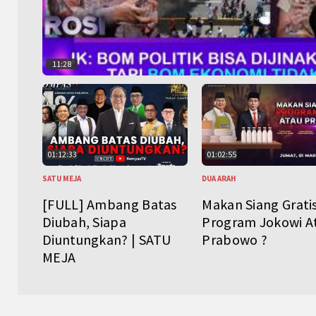
11:28
01:12:33
01:02:55
SATU MEJA
DUA ARAH
[FULL] Ambang Batas
Makan Siang Grati
Diubah, Siapa
Program Jokowi A
Diuntungkan? | SATU
Prabowo ?
MEJA