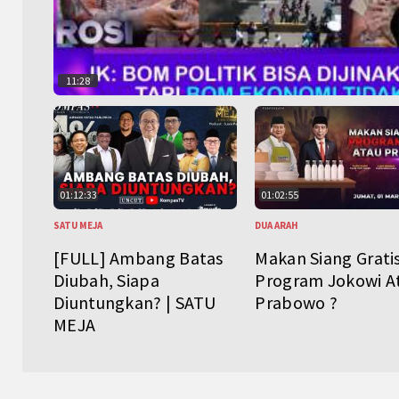
11:28
01:12:33
01:02:55
SATU MEJA
DUA ARAH
[FULL] Ambang Batas
Makan Siang Grati
Diubah, Siapa
Program Jokowi A
Diuntungkan? | SATU
Prabowo ?
MEJA