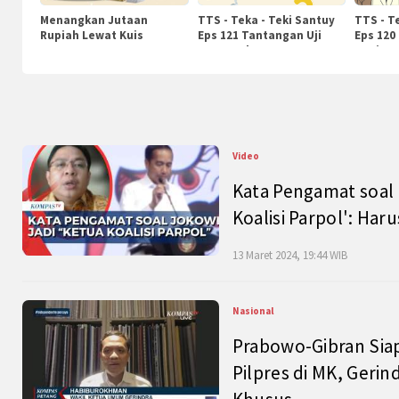
Menangkan Jutaan
TTS - Teka - Teki Santuy
TTS - T
Rupiah Lewat Kuis
Eps 121 Tantangan Uji
Eps 120
KompasTv
Pengetahuan
Nasiona
Video
Kata Pengamat soal 
Koalisi Parpol': Ha
13 Maret 2024, 19:44 WIB
Nasional
Prabowo-Gibran Sia
Pilpres di MK, Gerin