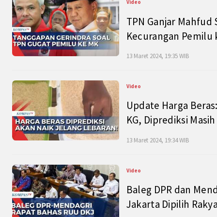
Video
TPN Ganjar Mahfud S
Kecurangan Pemilu k
13 Maret 2024, 19:35 WIB
Video
Update Harga Beras:
KG, Diprediksi Masi
13 Maret 2024, 19:34 WIB
Video
Baleg DPR dan Mend
Jakarta Dipilih Raky