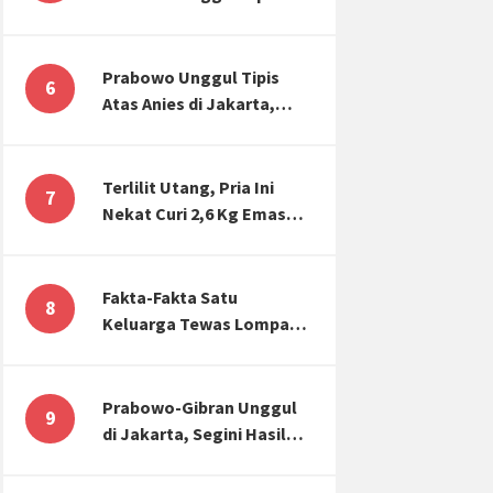
Atas Anies di Jakarta,
Kaitkan dengan Jokowi
Effect
Prabowo Unggul Tipis
6
Atas Anies di Jakarta,
Ternyata Begini Selisih
Suaranya di KPU!
Terlilit Utang, Pria Ini
7
Nekat Curi 2,6 Kg Emas
Hiasan Kubah Masjid
Fakta-Fakta Satu
8
Keluarga Tewas Lompat
dari Apartemen, Tangan
Terikat hingga Cium
Kening
Prabowo-Gibran Unggul
9
di Jakarta, Segini Hasil
Rekapitulasi KPU