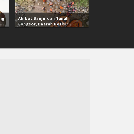
ang
Akibat Banjir dan Tanah
Longsor, Daerah Pesisir
Selatan Sumatra Barat Masih
Terisolasi