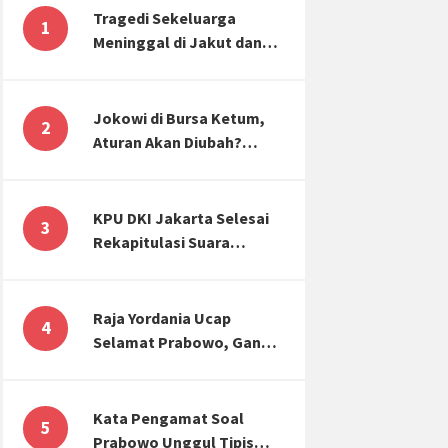
Tragedi Sekeluarga
1
Meninggal di Jakut dan
Malang, Masyarakat
Perlu Sadar Kesehatan
Mental-Finansial
Jokowi di Bursa Ketum,
2
Aturan Akan Diubah?
Begini Kata Waketum
Golkar
KPU DKI Jakarta Selesai
3
Rekapitulasi Suara
Pemilu, ini Hasil Suara
untuk Anies, Prabowo,
Ganjar
Raja Yordania Ucap
4
Selamat Prabowo, Ganjar
Gugat ke MK, Menteri
PUPR Banjir Sumbar [TOP
3 NEWS]
Kata Pengamat Soal
5
Prabowo Unggul Tipis