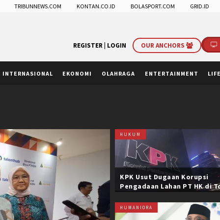
TRIBUNNEWS.COM
KONTAN.CO.ID
BOLASPORT.COM
GRID.ID
REGISTER |
LOGIN
OUR ANCHORS
INTERNASIONAL
EKONOMI
OLAHRAGA
ENTERTAINMENT
LIF
HUKUM
KPK Usut Dugaan Korupsi
Pengadaan Lahan PT HK di T
Trans Sumatera, Negara Rug
Belasan Miliar
HUMANIORA