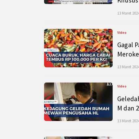
Khusus
13 Maret 2024
Video
Gagal P
Meroke
13 Maret 2024
Video
Geleda
M dan 2
13 Maret 2024