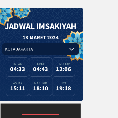
JADWAL IMSAKIYAH
13 MARET 2024
IMSAK
SUBUH
DZUHUR
04:33
04:43
12:06
ASHAR
MAGHRIB
ISYA
15:11
18:10
19:18