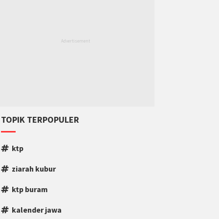
TOPIK TERPOPULER
ktp
ziarah kubur
ktp buram
kalender jawa