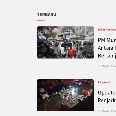
TERBARU
Internasiona
PM Mund
Antara 
Bersenj
13 Maret 2024
Regional
Update 
Penjari
13 Maret 2024