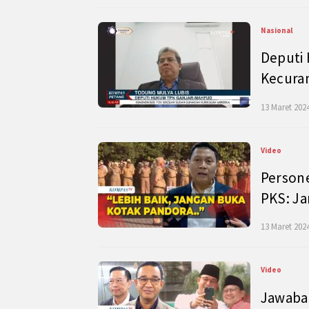
Nasional
Deputi
Kecura
13 Maret 2024
Video
Persone
PKS: J
13 Maret 2024
Video
Jawaban