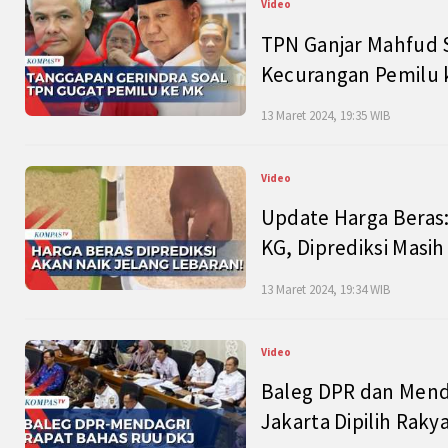
Video
TPN Ganjar Mahfud S
Kecurangan Pemilu k
13 Maret 2024, 19:35 WIB
Video
Update Harga Beras:
KG, Diprediksi Masi
13 Maret 2024, 19:34 WIB
Video
Baleg DPR dan Mend
Jakarta Dipilih Raky