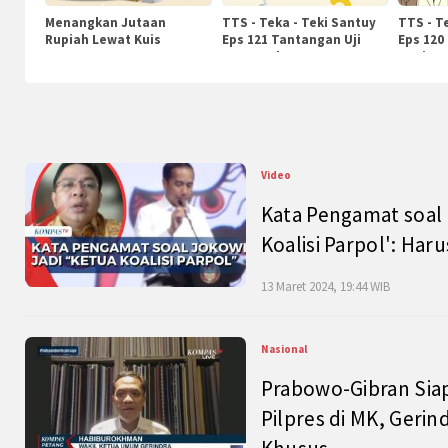
Menangkan Jutaan
TTS - Teka - Teki Santuy
TTS - T
Rupiah Lewat Kuis
Eps 121 Tantangan Uji
Eps 120
KompasTv
Pengetahuan
Nasiona
Video
Kata Pengamat soal 
Koalisi Parpol': Ha
13 Maret 2024, 19:44 WIB
Nasional
Prabowo-Gibran Sia
Pilpres di MK, Gerin