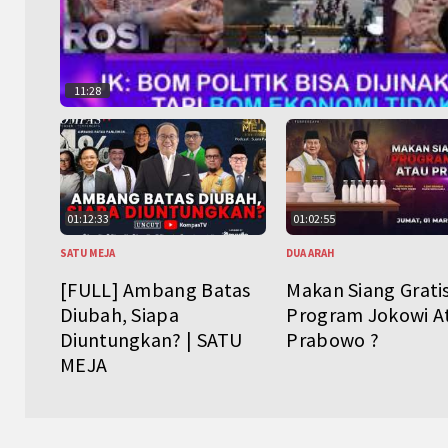
11:28
01:12:33
01:02:55
SATU MEJA
DUA ARAH
[FULL] Ambang Batas
Makan Siang Grati
Diubah, Siapa
Program Jokowi A
Diuntungkan? | SATU
Prabowo ?
MEJA