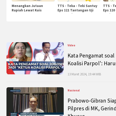
Menangkan Jutaan
TTS - Teka - Teki Santuy
TTS - T
Rupiah Lewat Kuis
Eps 121 Tantangan Uji
Eps 120
KompasTv
Pengetahuan
Nasiona
Video
Kata Pengamat soal 
Koalisi Parpol': Ha
13 Maret 2024, 19:44 WIB
Nasional
Prabowo-Gibran Sia
Pilpres di MK, Gerin