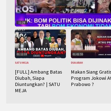
11:28
01:12:33
01:02:55
SATU MEJA
DUA ARAH
[FULL] Ambang Batas
Makan Siang Grati
Diubah, Siapa
Program Jokowi A
Diuntungkan? | SATU
Prabowo ?
MEJA