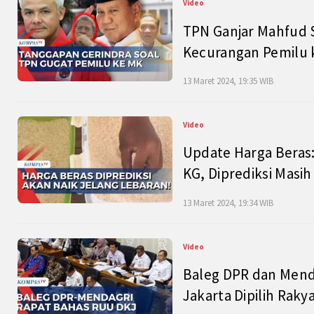
Video
TPN Ganjar Mahfud S
Kecurangan Pemilu k
13 Maret 2024, 19:35 WIB
Video
Update Harga Beras:
KG, Diprediksi Masi
13 Maret 2024, 19:34 WIB
Video
Baleg DPR dan Mend
Jakarta Dipilih Raky