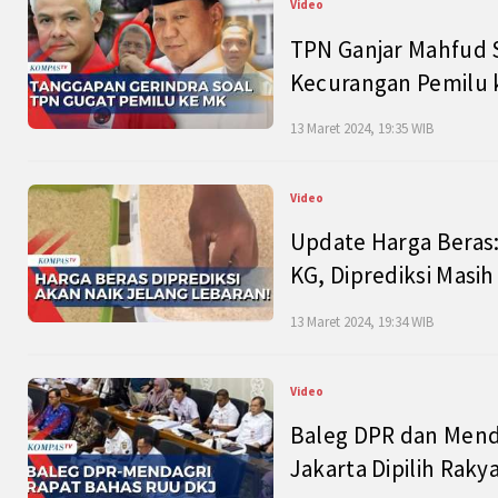
Video
TPN Ganjar Mahfud S
Kecurangan Pemilu k
13 Maret 2024, 19:35 WIB
Video
Update Harga Beras:
KG, Diprediksi Masi
13 Maret 2024, 19:34 WIB
Video
Baleg DPR dan Mend
Jakarta Dipilih Raky