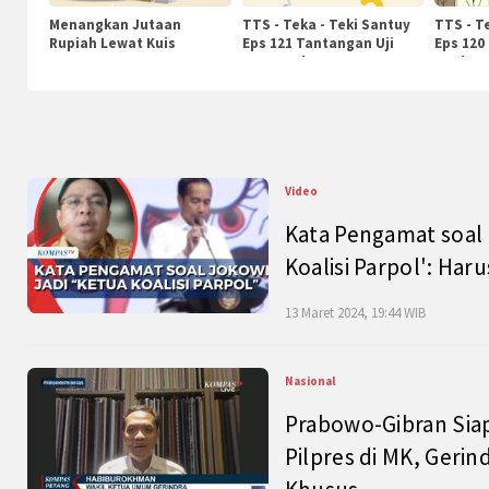
Menangkan Jutaan
TTS - Teka - Teki Santuy
TTS - T
Rupiah Lewat Kuis
Eps 121 Tantangan Uji
Eps 120
KompasTv
Pengetahuan
Nasiona
Video
Kata Pengamat soal 
Koalisi Parpol': Ha
13 Maret 2024, 19:44 WIB
Nasional
Prabowo-Gibran Sia
Pilpres di MK, Gerin