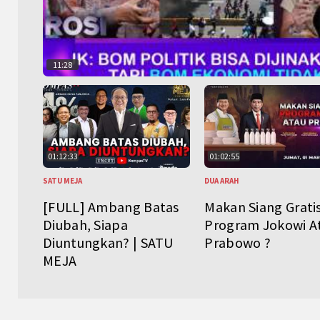
11:28
01:12:33
01:02:55
SATU MEJA
DUA ARAH
[FULL] Ambang Batas
Makan Siang Grati
Diubah, Siapa
Program Jokowi A
Diuntungkan? | SATU
Prabowo ?
MEJA