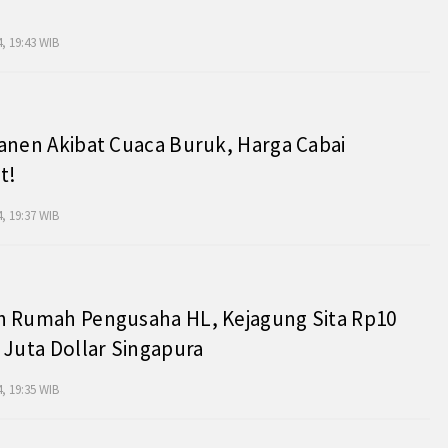
, 19:43 WIB
anen Akibat Cuaca Buruk, Harga Cabai
t!
, 19:37 WIB
h Rumah Pengusaha HL, Kejagung Sita Rp10
 Juta Dollar Singapura
, 19:35 WIB