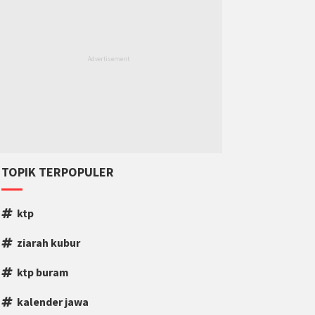
TOPIK TERPOPULER
ktp
ziarah kubur
ktp buram
kalender jawa