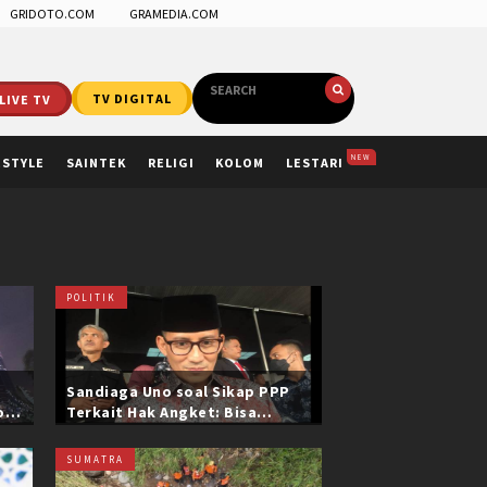
GRIDOTO.COM
GRAMEDIA.COM
LIVE TV
TV DIGITAL
NEW
ESTYLE
SAINTEK
RELIGI
KOLOM
LESTARI
POLITIK
Sandiaga Uno soal Sikap PPP
ol
Terkait Hak Angket: Bisa
i
Dikonfirmasi ke Pak Mardiono
SUMATRA