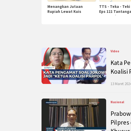
Menangkan Jutaan
TTS - Teka - Teki
Rupiah Lewat Kuis
Eps 121 Tantanga
KompasTv
Pengetahuan
Video
Kata Pe
Koalisi
13 Maret 2024
Nasional
Prabow
Pilpres