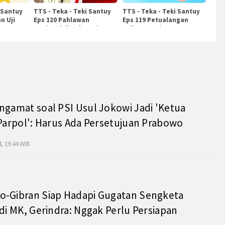
 Santuy
TTS - Teka - Teki Santuy
TTS - Teka - Teki Santuy
n Uji
Eps 120 Pahlawan
Eps 119 Petualangan
Nasional di Indonesia
Kuliner Dunia
ngamat soal PSI Usul Jokowi Jadi 'Ketua
 Parpol': Harus Ada Persetujuan Prabowo
, 19:44 WIB
o-Gibran Siap Hadapi Gugatan Sengketa
 di MK, Gerindra: Nggak Perlu Persiapan