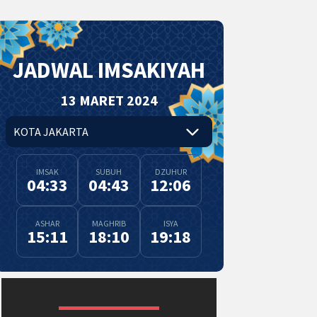
JADWAL IMSAKIYAH
13 MARET 2024
IMSAK
SUBUH
DZUHUR
04:33
04:43
12:06
ASHAR
MAGHRIB
ISYA
15:11
18:10
19:18