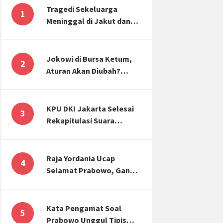
Tragedi Sekeluarga
1
Meninggal di Jakut dan
Malang, Masyarakat
Perlu Sadar Kesehatan
Mental-Finansial
Jokowi di Bursa Ketum,
2
Aturan Akan Diubah?
Begini Kata Waketum
Golkar
KPU DKI Jakarta Selesai
3
Rekapitulasi Suara
Pemilu, ini Hasil Suara
untuk Anies, Prabowo,
Ganjar
Raja Yordania Ucap
4
Selamat Prabowo, Ganjar
Gugat ke MK, Menteri
PUPR Banjir Sumbar [TOP
3 NEWS]
Kata Pengamat Soal
5
Prabowo Unggul Tipis