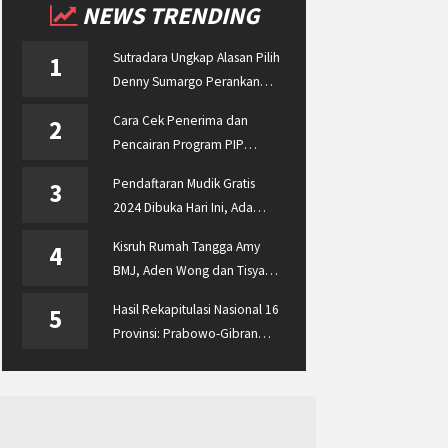
NEWS TRENDING
Sutradara Ungkap Alasan Pilih
1
Denny Sumargo Perankan
Ellyas Pical
Cara Cek Penerima dan
2
Pencairan Program PIP
Enterprise 2024 di
Pendaftaran Mudik Gratis
3
pip.kemdikbud.go.id
2024 Dibuka Hari Ini, Ada
BUMN ASABRI, Pemprov
Kisruh Rumah Tangga Amy
4
Jateng dan Dishub Jatim
BMJ, Aden Wong dan Tisya
Erni Diberitakan hingga
Hasil Rekapitulasi Nasional 16
5
Malaysia dan Singapura
Provinsi: Prabowo-Gibran
Unggul Disusul Ganjar-Mahfud