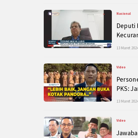
Nasional
Deputi
Kecura
13 Maret 2024
Video
Persone
PKS: J
13 Maret 2024
Video
Jawaban