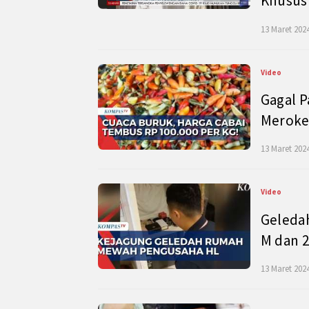
Khusus
13 Maret 2024
Video
Gagal P
Meroke
13 Maret 2024
Video
Geleda
M dan 2
13 Maret 2024