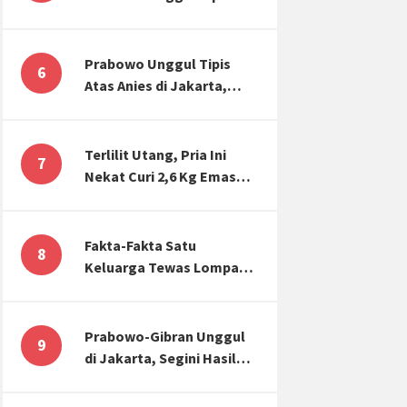
Atas Anies di Jakarta,
Kaitkan dengan Jokowi
Effect
Prabowo Unggul Tipis
6
Atas Anies di Jakarta,
Ternyata Begini Selisih
Suaranya di KPU!
Terlilit Utang, Pria Ini
7
Nekat Curi 2,6 Kg Emas
Hiasan Kubah Masjid
Fakta-Fakta Satu
8
Keluarga Tewas Lompat
dari Apartemen, Tangan
Terikat hingga Cium
Kening
Prabowo-Gibran Unggul
9
di Jakarta, Segini Hasil
Rekapitulasi KPU