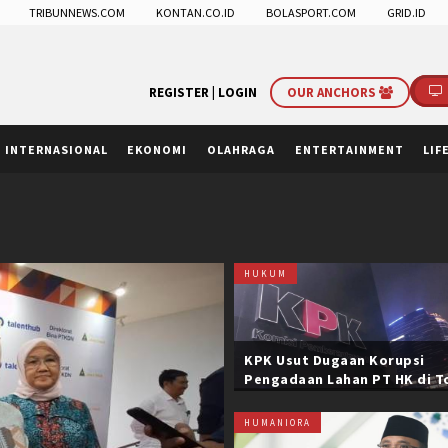
TRIBUNNEWS.COM
KONTAN.CO.ID
BOLASPORT.COM
GRID.ID
REGISTER |
LOGIN
OUR ANCHORS
INTERNASIONAL
EKONOMI
OLAHRAGA
ENTERTAINMENT
LIF
HUKUM
KPK Usut Dugaan Korupsi
Pengadaan Lahan PT HK di T
Trans Sumatera, Negara Rug
Belasan Miliar
HUMANIORA