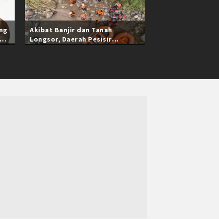
ang
Akibat Banjir dan Tanah
Longsor, Daerah Pesisir
Selatan Sumatra Barat Masih
Terisolasi