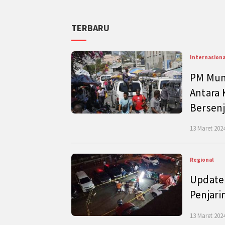
TERBARU
Internasiona
PM Mund
Antara 
Bersenj
13 Maret 2024
Regional
Update 
Penjari
13 Maret 2024