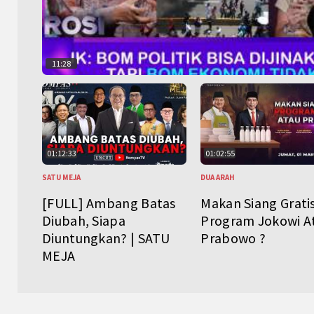
11:28
01:12:33
01:02:55
SATU MEJA
DUA ARAH
[FULL] Ambang Batas
Makan Siang Grati
Diubah, Siapa
Program Jokowi A
Diuntungkan? | SATU
Prabowo ?
MEJA