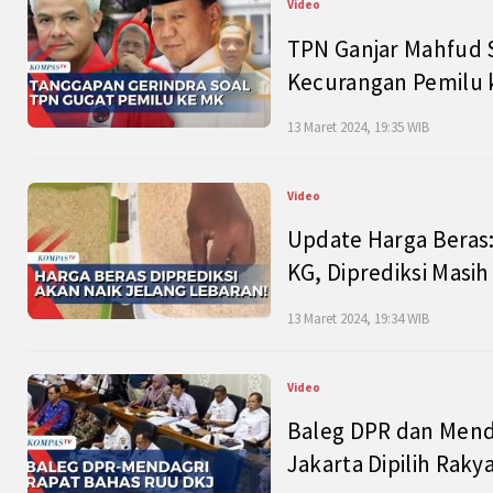
Video
TPN Ganjar Mahfud S
Kecurangan Pemilu k
13 Maret 2024, 19:35 WIB
Video
Update Harga Beras:
KG, Diprediksi Masi
13 Maret 2024, 19:34 WIB
Video
Baleg DPR dan Mend
Jakarta Dipilih Raky