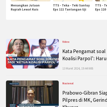
Menangkan Jutaan
TTS - Teka - Teki Santuy
TTS - T
Rupiah Lewat Kuis
Eps 121 Tantangan Uji
Eps 120
KompasTv
Pengetahuan
Nasiona
Video
Kata Pengamat soal 
Koalisi Parpol': Ha
13 Maret 2024, 19:44 WIB
Nasional
Prabowo-Gibran Sia
Pilpres di MK, Gerin