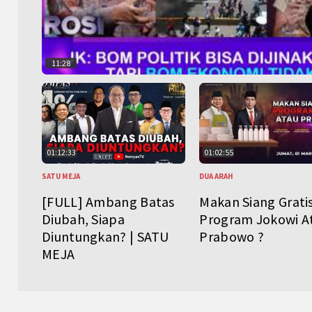
11:28
01:12:33
01:02:55
SATU MEJA
DUA ARAH
[FULL] Ambang Batas
Makan Siang Grati
Diubah, Siapa
Program Jokowi A
Diuntungkan? | SATU
Prabowo ?
MEJA