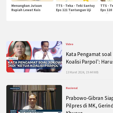
Menangkan Jutaan
TTS - Teka - Teki Santuy
TTS - T
Rupiah Lewat Kuis
Eps 121 Tantangan Uji
Eps 120
KompasTv
Pengetahuan
Nasiona
Video
Kata Pengamat soal 
Koalisi Parpol': Ha
13 Maret 2024, 19:44 WIB
Nasional
Prabowo-Gibran Sia
Pilpres di MK, Gerin