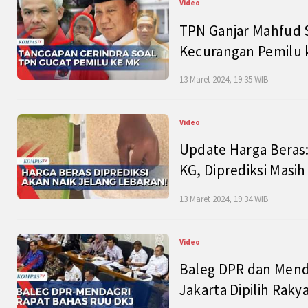
Video
TPN Ganjar Mahfud S
Kecurangan Pemilu k
13 Maret 2024, 19:35 WIB
Video
Update Harga Beras:
KG, Diprediksi Masi
13 Maret 2024, 19:34 WIB
Video
Baleg DPR dan Mend
Jakarta Dipilih Raky