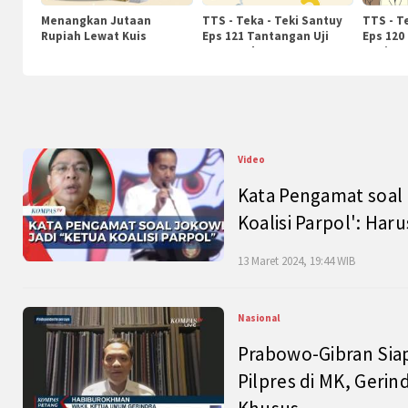
Menangkan Jutaan
TTS - Teka - Teki Santuy
TTS - T
Rupiah Lewat Kuis
Eps 121 Tantangan Uji
Eps 120
KompasTv
Pengetahuan
Nasiona
Video
Kata Pengamat soal 
Koalisi Parpol': Ha
13 Maret 2024, 19:44 WIB
Nasional
Prabowo-Gibran Sia
Pilpres di MK, Gerin