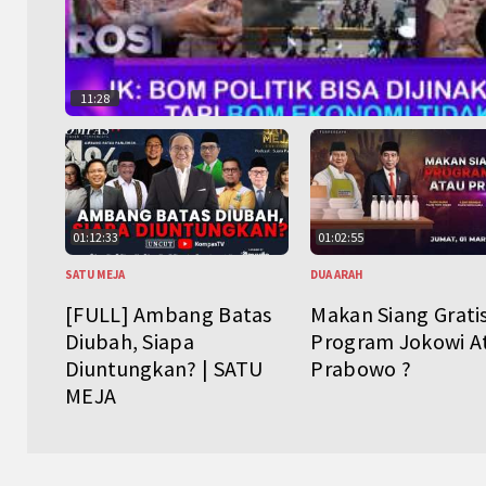
11:28
01:12:33
01:02:55
SATU MEJA
DUA ARAH
[FULL] Ambang Batas
Makan Siang Grati
Diubah, Siapa
Program Jokowi A
Diuntungkan? | SATU
Prabowo ?
MEJA