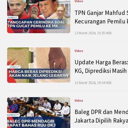
Video
TPN Ganjar Mahfud S
Kecurangan Pemilu k
13 Maret 2024, 19:35 WIB
Video
Update Harga Beras:
KG, Diprediksi Masi
13 Maret 2024, 19:34 WIB
Video
Baleg DPR dan Mend
Jakarta Dipilih Raky