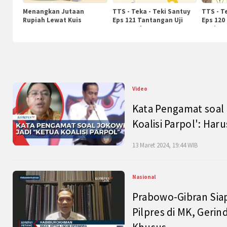
Menangkan Jutaan
TTS - Teka - Teki Santuy
TTS - T
Rupiah Lewat Kuis
Eps 121 Tantangan Uji
Eps 120
KompasTv
Pengetahuan
Nasiona
Video
Kata Pengamat soal 
Koalisi Parpol': Ha
13 Maret 2024, 19:44 WIB
Nasional
Prabowo-Gibran Sia
Pilpres di MK, Gerin