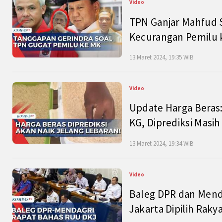
Video
TPN Ganjar Mahfud S
Kecurangan Pemilu k
13 Maret 2024, 19:35 WIB
Video
Update Harga Beras:
KG, Diprediksi Masi
13 Maret 2024, 19:34 WIB
Video
Baleg DPR dan Mend
Jakarta Dipilih Raky