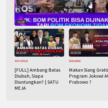
11:28
01:12:33
01:02:55
SATU MEJA
DUA ARAH
[FULL] Ambang Batas
Makan Siang Grati
Diubah, Siapa
Program Jokowi A
Diuntungkan? | SATU
Prabowo ?
MEJA